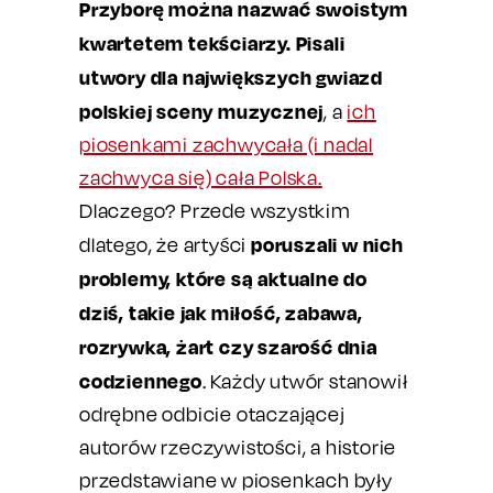
Przyborę można nazwać swoistym
kwartetem tekściarzy. Pisali
utwory dla największych gwiazd
polskiej sceny muzycznej
, a
ich
piosenkami zachwycała (i nadal
zachwyca się) cała Polska.
Dlaczego? Przede wszystkim
poruszali w nich
dlatego, że artyści
problemy, które są aktualne do
dziś, takie jak miłość, zabawa,
rozrywka, żart czy szarość dnia
codziennego
. Każdy utwór stanowił
odrębne odbicie otaczającej
autorów rzeczywistości, a historie
przedstawiane w piosenkach były