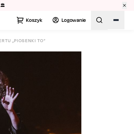
🏛️
Koszyk
Logowanie
RTU „PIOSENKI TO”