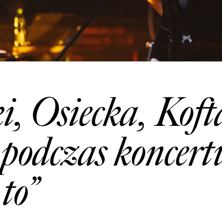
, Osiecka, Koft
podczas koncert
to”