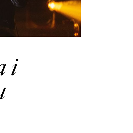
a i
u