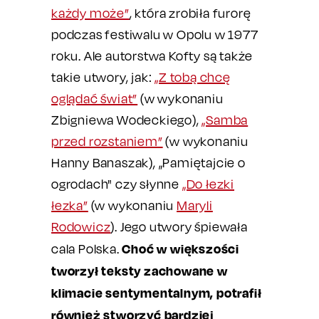
każdy może”
, która zrobiła furorę
podczas festiwalu w Opolu w 1977
roku. Ale autorstwa Kofty są także
takie utwory, jak:
„Z tobą chcę
oglądać świat”
(w wykonaniu
Zbigniewa Wodeckiego),
„Samba
przed rozstaniem”
(w wykonaniu
Hanny Banaszak), „Pamiętajcie o
ogrodach" czy słynne
„Do łezki
łezka”
(w wykonaniu
Maryli
Rodowicz
). Jego utwory śpiewała
Choć w większości
cala Polska.
tworzył teksty zachowane w
klimacie sentymentalnym, potrafił
również stworzyć bardziej