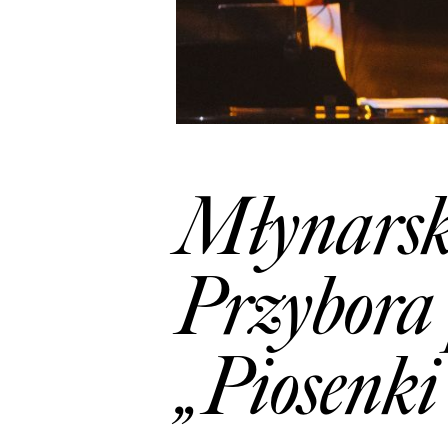
Młynarski
Przybora 
„Piosenki 