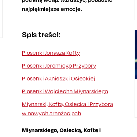
najpiękniejsze emocje.
Spis treści:
Piosenki Jonasza Kofty
Piosenki Jeremiego Przybory
Piosenki Agnieszki Osieckiej
Piosenki Wojciecha Młynarskiego
Młynarski, Kofta, Osiecka i Przybora
w nowych aranżacjach
Młynarskiego, Osiecką, Koftę i