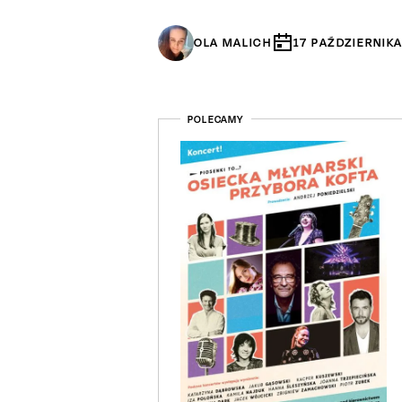
OLA MALICH
17
PAŹDZIERNIK
POLECAMY