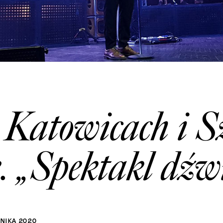
Katowicach i S
. „Spektakl dźw
RNIKA
2020