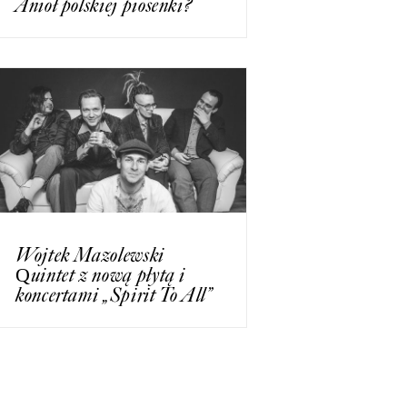
Anioł polskiej piosenki?
Wojtek Mazolewski
Quintet z nową płytą i
koncertami „Spirit To All”