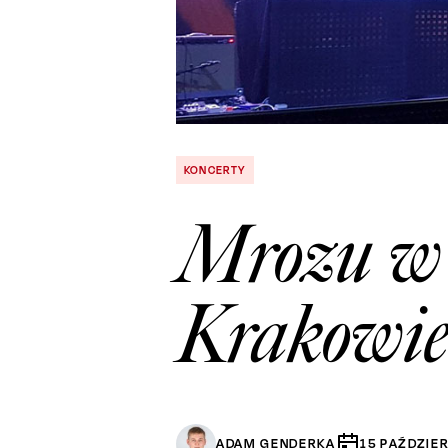
KONCERTY
Mrozu w 
Krakowie
ADAM GENDERKA
15
PAŹDZIE