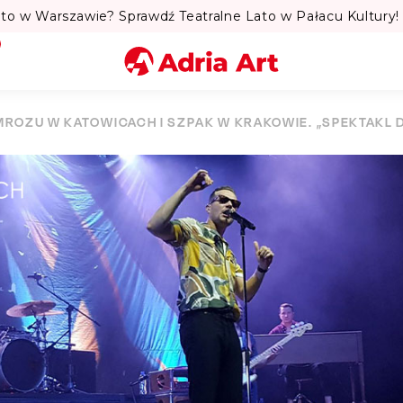
to w Warszawie? Sprawdź Teatralne Lato w Pałacu Kultury! 
Miasto
MROZU W KATOWICACH I SZPAK W KRAKOWIE. „SPEKTAKL
Kategoria
Szukaj