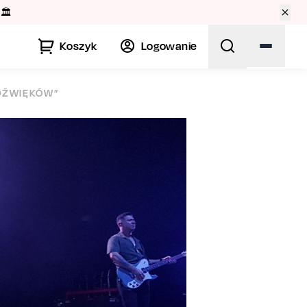
🏛️
Koszyk
Logowanie
 DŹWIĘKÓW”