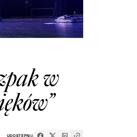
zpak w
ięków”
UDOSTĘPNIJ: