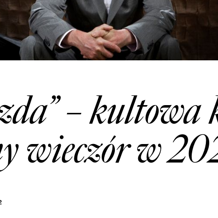
azda” – kultowa
ny wieczór w 20
2