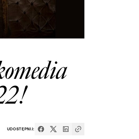
 komedia
22!
UDOSTĘPNIJ: