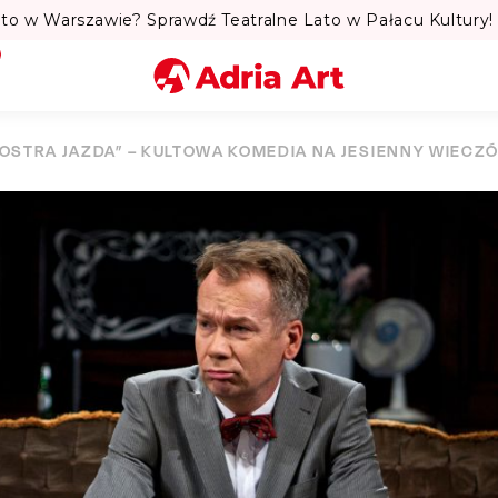
to w Warszawie? Sprawdź Teatralne Lato w Pałacu Kultury! 
Miasto
„OSTRA JAZDA” – KULTOWA KOMEDIA NA JESIENNY WIECZÓ
Kategoria
Szukaj