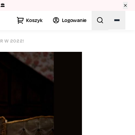
🏛️
Koszyk
Logowanie
R W 2022!