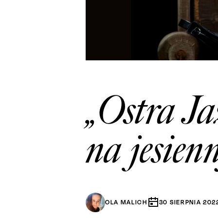
„Ostra J
na jesien
OLA MALICH
30
SIERPNIA
202