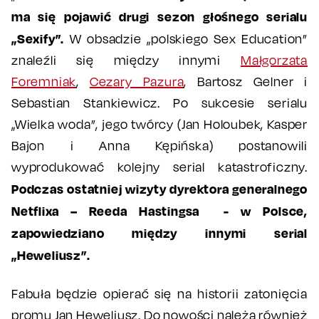
ma się pojawić drugi sezon głośnego serialu
„Sexify”.
W obsadzie „polskiego Sex Education”
znaleźli się między innymi
Małgorzata
Foremniak
,
Cezary Pazura
, Bartosz Gelner i
Sebastian Stankiewicz. Po sukcesie serialu
„Wielka woda”, jego twórcy (Jan Holoubek, Kasper
Bajon i Anna Kępińska) postanowili
wyprodukować kolejny serial katastroficzny.
Podczas ostatniej wizyty dyrektora generalnego
Netflixa – Reeda Hastingsa - w Polsce,
zapowiedziano między innymi serial
„Heweliusz”.
Fabuła będzie opierać się na historii zatonięcia
promu Jan Heweliusz. Do nowości należą również