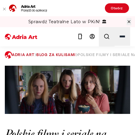
Adria Art
Otwórz
Przejdź do aplikacji
Sprawdź Teatralne Lato w PKiN! 🏛️
ADRIA ART
BLOG ZA KULISAMI
POLSKIE FILMY I SERIALE 
Szukaj
Polskie filmy i seriale na