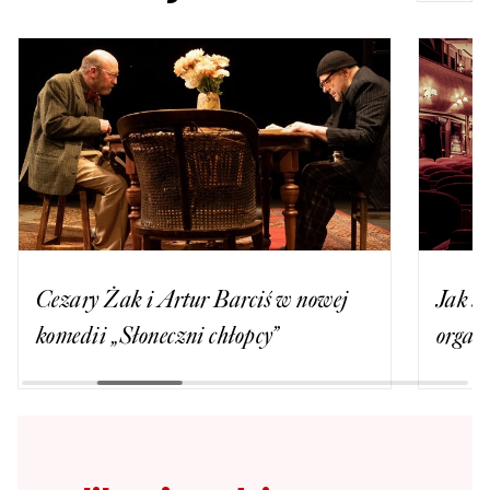
Cezary Żak i Artur Barciś w nowej
Jak si
komedii „Słoneczni chłopcy”
organi