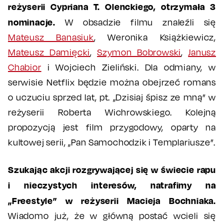
reżyserii Cypriana T. Olenckiego, otrzymała 3
nominacje.
W obsadzie filmu znaleźli się
Mateusz Banasiuk
, Weronika Książkiewicz,
Mateusz Damięcki
,
Szymon Bobrowski
,
Janusz
Chabior
i Wojciech Zieliński. Dla odmiany, w
serwisie Netflix będzie można obejrzeć romans
o uczuciu sprzed lat, pt. „Dzisiaj śpisz ze mną” w
reżyserii Roberta Wichrowskiego. Kolejną
propozycją jest film przygodowy, oparty na
kultowej serii, „Pan Samochodzik i Templariusze”.
Szukając akcji rozgrywającej się w świecie rapu
i nieczystych interesów, natrafimy na
„Freestyle” w reżyserii Macieja Bochniaka.
Wiadomo już, że w główną postać wcieli się