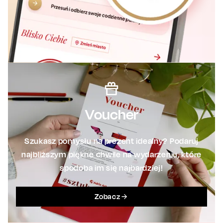
Voucher
Szukasz pomysłu na prezent idealny? Podaruj
najbliższym piękne chwile na wydarzeniu, które
spodoba im się najbardziej!
Zobacz