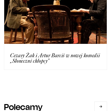
Cezary Żak i Artur Barciś w nowej komedii
„Słoneczni chłopcy”
Polecamy