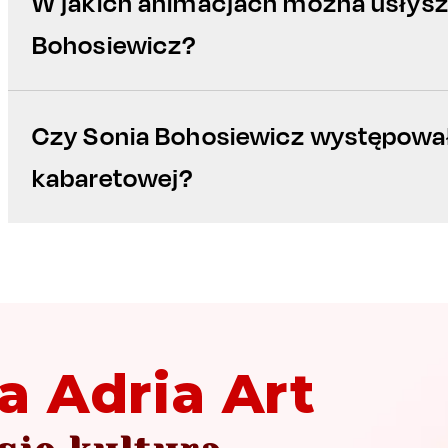
W jakich animacjach można usłysz
Bohosiewicz?
Czy Sonia Bohosiewicz występował
kabaretowej?
a Adria Art