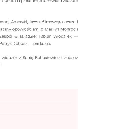
spotkań i piosenek, które wielu widzom
nnej Ameryki, jazzu, filmowego czaru i
platany opowieściami o Marilyn Monroe i
zespół w składzie: Fabian Włodarek —
 Patryk Dobosz — perkusja.
a wieczór z Sonią Bohosiewicz i zobacz
e.