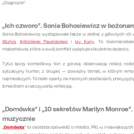
„Diagnoz
ie
”.
„
Ich czworo”. Sonia Bohosiewicz w bożonaro
Soni
a
Bohosiewicz
występo
wała także
w jednej z głównych ról
Stuhra
,
Antoniego Pawlickiego
i
Izy Kuny
. To bożonarodze
małżeństwie, które w swój konflikt wplątuje kilkuletnie dziecko.
Tytuł łączy komediowy ton z gorzką obserwacją relacji rodzi
sytuacyjny humor, z drugiej —
poważny temat
, w którym emoc
najmłodszych.
To
teatr oparty na mocnych postaciach, precyzyjn
śmiechem a
rzeczywistą
refleksją.
„
Domówka” i „10 sekretów Marilyn Monroe”.
muzycznie
„
Domówka
” to osobista opowieść o miłości, PRL-u i największych