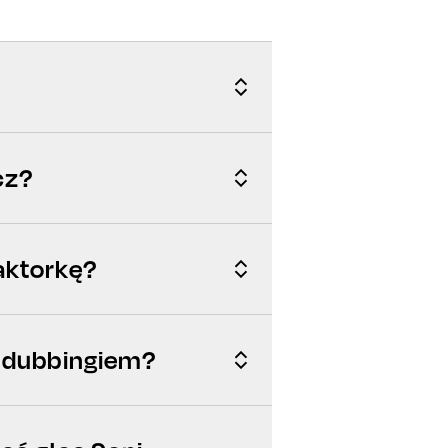
cz?
aktorkę?
ę dubbingiem?