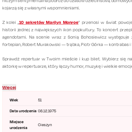
niczym
sentymentalna podróż do czasów dzieciństwa, domowych 
kojarzą się z własnymi wspomnieniami.
Z kolei „
10 sekretów Marilyn Monroe
” przenosi w świat powoje
historii jednej z największych ikon popkultury. To koncert prze
agendotami. Na scenie wraz z Sonią Bohosiewicz występuje 
fortepian, Robert Murakowski — trąbka, Piotr Górka — kontrabas i
Sprawdź repertuar w Twoim mieście i kup bilet. Wybierz się n
aktorkę w repertuarze, który łączy humor, muzykę i wielkie emocj
Więcej
Wiek
51
Data urodzenia
08.12.1975
Miejsce
Cieszyn
urodzenia