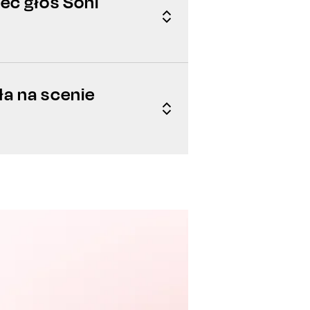
eć głos Soni
a na scenie