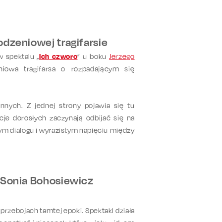
dzeniowej tragifarsie
w spektalu „
Ich czworo
”
u boku
Jerzego
niowa tragifarsa o rozpadającym się
nnych. Z jednej strony pojawia się tu
je dorosłych zaczynają odbijać się na
ym dialogu i
wyrazistym
napięciu między
 Sonia Bohosiewicz
 przebojach tamtej epoki. Spektakl działa