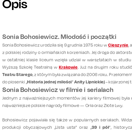
Opis
Sonia Bohosiewicz. Młodość i początki
Sonia Bohosiewicz urodziła się 9 grudnia 1975 roku w
Cieszynie
,
z polskiej rodziny o ormiańskich korzeniach. Jej droga do aktors
w ostatniej klasie liceum wzięła udział w warsztatach w studi
Wyższą Szkołę Teatralną w
Krakowie
. Już na drugim roku stud
Teatru Starego
, z którym była związana do 2006 roku. Przełomem
do piosenki „
Historia jednej miłości
”
Anity Lipnickiej
– kojarzonej 
Sonia Bohosiewicz w filmie i serialach
Jednym z najważniejszych momentów jej kariery filmowej była r
najważniejsze polskie nagrody filmowe — Orła oraz Złote Lwy.
Bohosiewicz pojawiała się także w popularnych serialach. Wid
produkcji
obyczajowych
„Usta usta”
oraz
„
39 i pół
”,
history