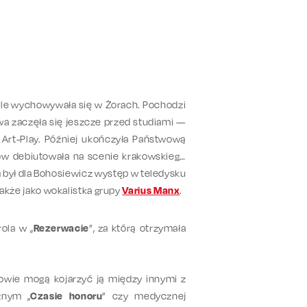
 ale wychowywała się w Żorach. Pochodzi
twa zaczęła się jeszcze przed studiami —
u Art-Play. Później ukończyła Państwową
iów debiutowała na scenie krakowskiego
 był dla Bohosiewicz występ w teledysku
także jako wokalistka grupy
Varius Manx
.
ola w „
Rezerwacie
”, za którą otrzymała
zowie mogą kojarzyć ją między innymi z
cznym
„
Czas
ie
honoru
” czy
medycznej