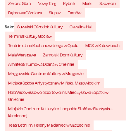
Zielona Góra
Nowy Targ
Rybnik
Marki
Szczecin
Dąbrowa Górnicza
Słupsk
Tarnów
Sale:
Suwalski Ośrodek Kultury
Cavatina Hall
Terminal Kultury Gocław
Teatr im. Jana Kochanowskiego w Opolu
MCK w Katowicach
Mała Warszawa
Zamojski Dom Kultury
Amfiteatr Kumowa Dolina w Chełmie
Mrągowskie Centrum Kultury w Mrągowie
Miejska Szkoła Artystyczna w Mińsku Mazowieckim
Hala Widowiskowo-Sportowa im. Mieczysława Łopatki w
Gnieźnie
Miejskie Centrum Kultury im. Leopolda Staffa w Skarżysku-
Kamiennej
Teatr Letni im. Heleny Majdaniec w Szczecinie