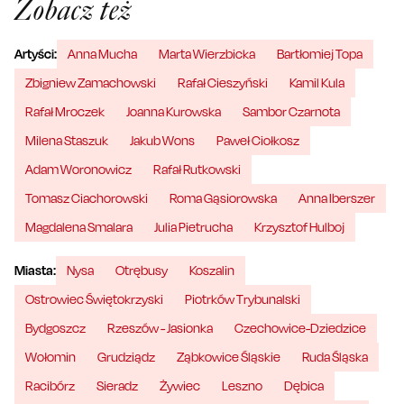
Zobacz też
Artyści:
Anna Mucha
Marta Wierzbicka
Bartłomiej Topa
Zbigniew Zamachowski
Rafał Cieszyński
Kamil Kula
Rafał Mroczek
Joanna Kurowska
Sambor Czarnota
Milena Staszuk
Jakub Wons
Paweł Ciołkosz
Adam Woronowicz
Rafał Rutkowski
Tomasz Ciachorowski
Roma Gąsiorowska
Anna Iberszer
Magdalena Smalara
Julia Pietrucha
Krzysztof Hulboj
Miasta:
Nysa
Otrębusy
Koszalin
Ostrowiec Świętokrzyski
Piotrków Trybunalski
Bydgoszcz
Rzeszów - Jasionka
Czechowice-Dziedzice
Wołomin
Grudziądz
Ząbkowice Śląskie
Ruda Śląska
Racibórz
Sieradz
Żywiec
Leszno
Dębica