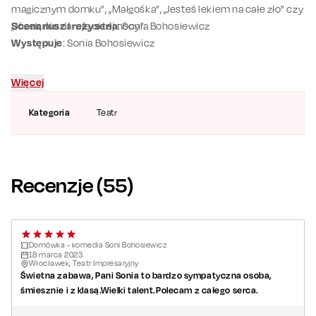
magicznym domku”, „Małgośka”, „Jesteś lekiem na całe zło” czy
„Józek, nie daruję ci tej nocy”.
Scenariusz i reżyseria
: Sonia Bohosiewicz
Występuje
: Sonia Bohosiewicz
Więcej
Kategoria
Teatr
Recenzje (
55
)
Domówka - komedia Soni Bohosiewicz
18
marca
2023
Włocławek, Teatr Impresaryjny
Świetna zabawa, Pani Sonia to bardzo sympatyczna osoba,
śmiesznie i z klasą.Wielki talent.Polecam z całego serca.