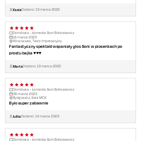
Kasia
Dodano:
19
marca
2023
Domówka - komedia Soni Bohosiewicz
18
marca
2023
Włocławek, Teatr Impresaryjny
Fantastyczny spektakl wspaniały głos Soni w piosenkach po
prostu bajka ♥️♥️♥️
Marta
Dodano:
19
marca
2023
Domówka - komedia Soni Bohosiewicz
08
marca
2023
Bydgoszcz, Sala MCK
Było super zabawnie
Julita
Dodano:
14
marca
2023
Domówka - komedia Soni Bohosiewicz