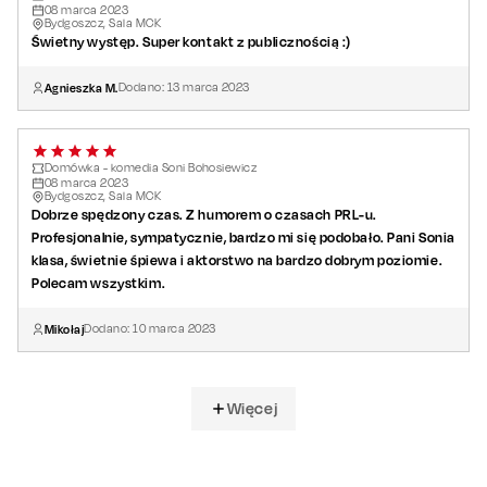
08
marca
2023
Bydgoszcz, Sala MCK
Świetny występ. Super kontakt z publicznością :)
Agnieszka M.
Dodano:
13
marca
2023
Domówka - komedia Soni Bohosiewicz
08
marca
2023
Bydgoszcz, Sala MCK
Dobrze spędzony czas. Z humorem o czasach PRL-u.
Profesjonalnie, sympatycznie, bardzo mi się podobało. Pani Sonia
klasa, świetnie śpiewa i aktorstwo na bardzo dobrym poziomie.
Polecam wszystkim.
Mikołaj
Dodano:
10
marca
2023
Więcej