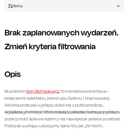
Sortuj
Brak zaplanowanych wydarzeń.
Zmień kryteria filtrowania
Opis
Muzodram
Soni Bohosiewicz
to komedia koncertowa –
połączenie spektaklu, stand-upu, śpiewu i improwizacji.
Aktorka podczas występu dzieli się z publicznością
wyjątkowymi historiami o miłości, kobietach i mężczyznach.
W trakcie „Domówki” Bohosiewicz piecze ciasto w prodiżu, a
publiczność śpiewa razem z nią największe polskie przeboje.
Podczas występu usłyszymy takie hity jak „W moim