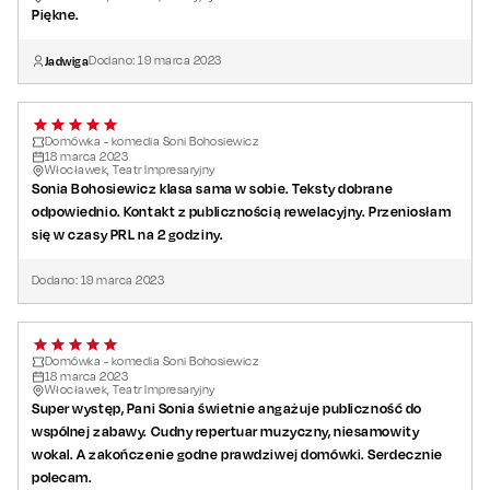
Piękne.
Jadwiga
Dodano:
19
marca
2023
Domówka - komedia Soni Bohosiewicz
18
marca
2023
Włocławek, Teatr Impresaryjny
Sonia Bohosiewicz klasa sama w sobie. Teksty dobrane
odpowiednio. Kontakt z publicznością rewelacyjny. Przeniosłam
się w czasy PRL na 2 godziny.
Dodano:
19
marca
2023
Domówka - komedia Soni Bohosiewicz
18
marca
2023
Włocławek, Teatr Impresaryjny
Super występ, Pani Sonia świetnie angażuje publiczność do
wspólnej zabawy. Cudny repertuar muzyczny, niesamowity
wokal. A zakończenie godne prawdziwej domówki. Serdecznie
polecam.