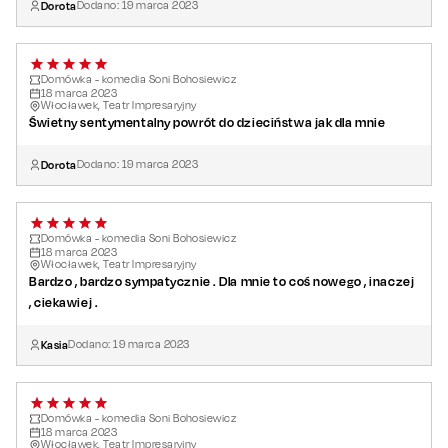
Dorota
Dodano:
19
marca
2023
Domówka - komedia Soni Bohosiewicz
18
marca
2023
Włocławek, Teatr Impresaryjny
Świetny sentymentalny powrót do dzieciństwa jak dla mnie
Dorota
Dodano:
19
marca
2023
Domówka - komedia Soni Bohosiewicz
18
marca
2023
Włocławek, Teatr Impresaryjny
Bardzo , bardzo sympatycznie . Dla mnie to coś nowego , inaczej
, ciekawiej .
Kasia
Dodano:
19
marca
2023
Domówka - komedia Soni Bohosiewicz
18
marca
2023
Włocławek, Teatr Impresaryjny