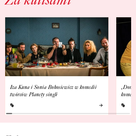
Iza Kuna i Sonia Bohosiewicz w komedii
„Domów
twórców Planety singli
komedi