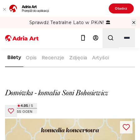
Adria Art
Otwórz
Przejdź do aplikacji
Gipsy Kings w TAURON Arena Kraków!
Bilety
Opis
Recenzje
Zdjęcia
Artyści
ADRIA ART
REPERTUAR
DOMÓWKA - KOMEDIA SONI BOHO
Szukaj
Domówka - komedia Soni Bohosiewicz
4.95
/ 5
55
OCEN