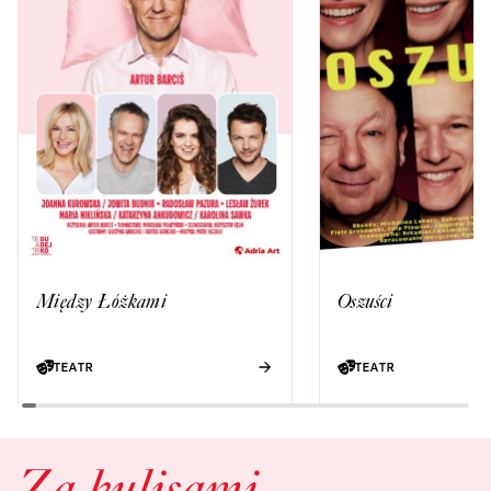
Między Łóżkami
Oszuści
TEATR
TEATR
Za kulisami