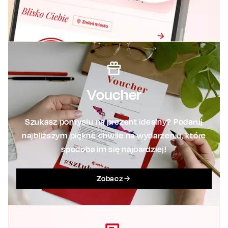
Voucher
Szukasz pomysłu na prezent idealny? Podaruj
najbliższym piękne chwile na wydarzeniu, które
spodoba im się najbardziej!
Zobacz