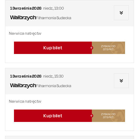
13
września
2026
niedz.
,
13:00
Wałbrzych
Filharmonia Sudecka
Nerwica natręctw
ZYSKAJ OD
Kup bilet
375
PKT
13
września
2026
niedz.
,
15:30
Wałbrzych
Filharmonia Sudecka
Nerwica natręctw
ZYSKAJ OD
Kup bilet
375
PKT