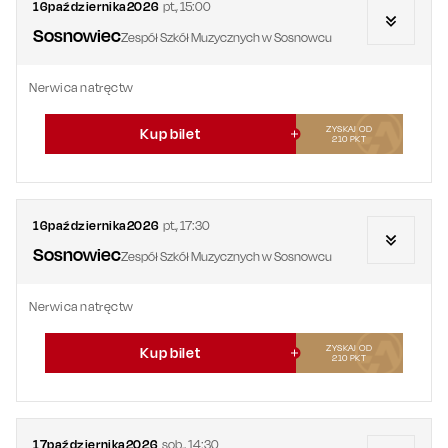
16
października
2026
pt.
,
15:00
Sosnowiec
Zespół Szkół Muzycznych w Sosnowcu
Nerwica natręctw
ZYSKAJ OD
Kup bilet
210
PKT
16
października
2026
pt.
,
17:30
Sosnowiec
Zespół Szkół Muzycznych w Sosnowcu
Nerwica natręctw
ZYSKAJ OD
Kup bilet
210
PKT
17
października
2026
sob.
,
14:30