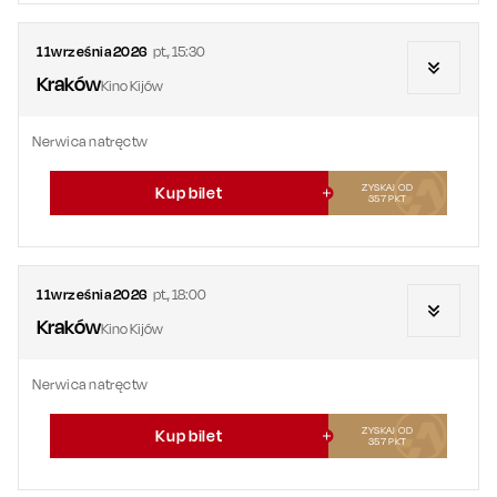
11
września
2026
pt.
,
15:30
Kraków
Kino Kijów
Nerwica natręctw
ZYSKAJ OD
Kup bilet
357
PKT
11
września
2026
pt.
,
18:00
Kraków
Kino Kijów
Nerwica natręctw
ZYSKAJ OD
Kup bilet
357
PKT