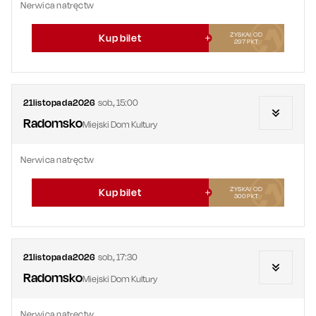
Nerwica natręctw
ZYSKAJ OD
Kup bilet
297
PKT
21
listopada
2026
sob.
,
15:00
Radomsko
Miejski Dom Kultury
Nerwica natręctw
ZYSKAJ OD
Kup bilet
300
PKT
21
listopada
2026
sob.
,
17:30
Radomsko
Miejski Dom Kultury
Nerwica natręctw