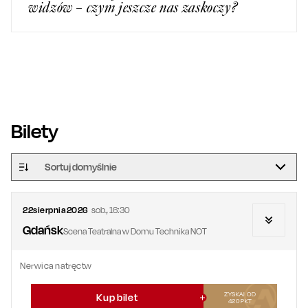
widzów – czym jeszcze nas zaskoczy?
Bilety
Sortuj domyślnie
22
sierpnia
2026
sob.
,
16:30
Gdańsk
Scena Teatralna w Domu Technika NOT
Nerwica natręctw
ZYSKAJ OD
Kup bilet
420
PKT