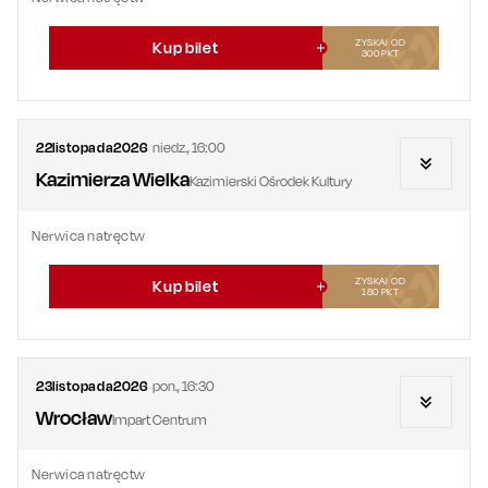
ZYSKAJ OD
Kup bilet
300
PKT
22
listopada
2026
niedz.
,
16:00
Kazimierza Wielka
Kazimierski Ośrodek Kultury
Nerwica natręctw
ZYSKAJ OD
Kup bilet
180
PKT
23
listopada
2026
pon.
,
16:30
Wrocław
Impart Centrum
Nerwica natręctw