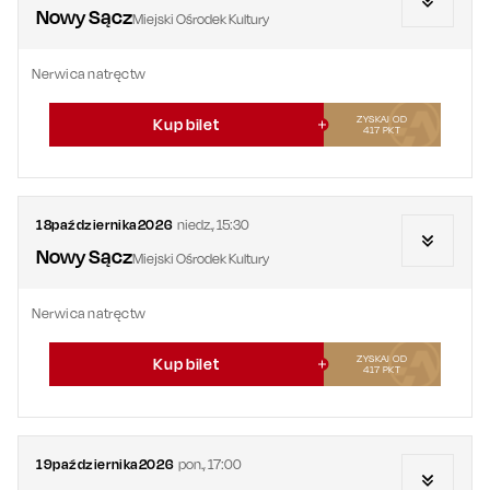
Nowy Sącz
Miejski Ośrodek Kultury
Nerwica natręctw
ZYSKAJ OD
Kup bilet
417
PKT
18
października
2026
niedz.
,
15:30
Nowy Sącz
Miejski Ośrodek Kultury
Nerwica natręctw
ZYSKAJ OD
Kup bilet
417
PKT
19
października
2026
pon.
,
17:00