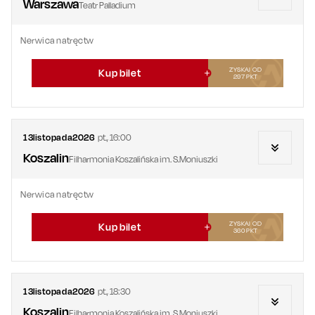
Warszawa
Teatr Palladium
Nerwica natręctw
ZYSKAJ OD
Kup bilet
297
PKT
13
listopada
2026
pt.
,
16:00
Koszalin
Filharmonia Koszalińska im. S.Moniuszki
Nerwica natręctw
ZYSKAJ OD
Kup bilet
360
PKT
13
listopada
2026
pt.
,
18:30
Koszalin
Filharmonia Koszalińska im. S.Moniuszki