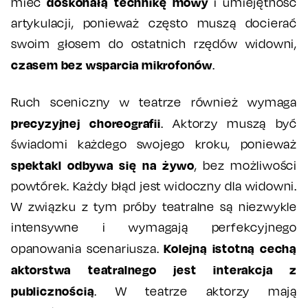
doskonałą technikę mowy
mieć
i umiejętność
artykulacji, ponieważ często muszą docierać
swoim głosem do ostatnich rzędów widowni,
czasem bez wsparcia mikrofonów
.
Ruch sceniczny w teatrze również wymaga
precyzyjnej choreografii
. Aktorzy muszą być
świadomi każdego swojego kroku, ponieważ
spektakl odbywa się na żywo
, bez możliwości
powtórek. Każdy błąd jest widoczny dla widowni.
W związku z tym próby teatralne są niezwykle
intensywne i wymagają perfekcyjnego
Kolejną istotną cechą
opanowania scenariusza.
aktorstwa teatralnego jest interakcja z
publicznością
. W teatrze aktorzy mają