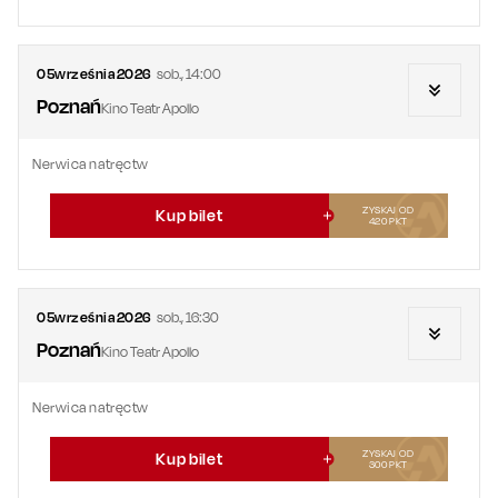
05
września
2026
sob.
,
14:00
Poznań
Kino Teatr Apollo
Nerwica natręctw
ZYSKAJ OD
Kup bilet
420
PKT
05
września
2026
sob.
,
16:30
Poznań
Kino Teatr Apollo
Nerwica natręctw
ZYSKAJ OD
Kup bilet
300
PKT