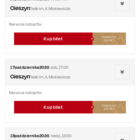
Cieszyn
Teatr im. A. Mickiewicza
Nerwica natręctw
ZYSKAJ OD
Kup bilet
210
PKT
17
października
2026
sob.
,
17:00
Cieszyn
Teatr im. A. Mickiewicza
Nerwica natręctw
ZYSKAJ OD
Kup bilet
210
PKT
18
października
2026
niedz.
,
13:00