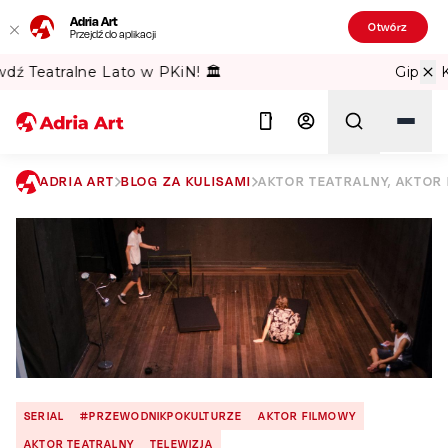
Adria Art
Otwórz
Przejdź do aplikacji
Gipsy Kings w TAURON Arena Kraków!
ADRIA ART
BLOG ZA KULISAMI
AKTOR TEATRALNY, AKTOR
Szukaj
SERIAL
#PRZEWODNIKPOKULTURZE
AKTOR FILMOWY
AKTOR TEATRALNY
TELEWIZJA