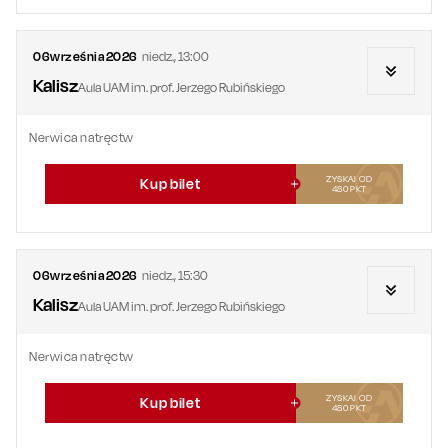
06
września
2026
niedz.
,
13:00
Kalisz
Aula UAM im. prof. Jerzego Rubińskiego
Nerwica natręctw
ZYSKAJ OD
Kup bilet
480
PKT
06
września
2026
niedz.
,
15:30
Kalisz
Aula UAM im. prof. Jerzego Rubińskiego
Nerwica natręctw
ZYSKAJ OD
Kup bilet
480
PKT