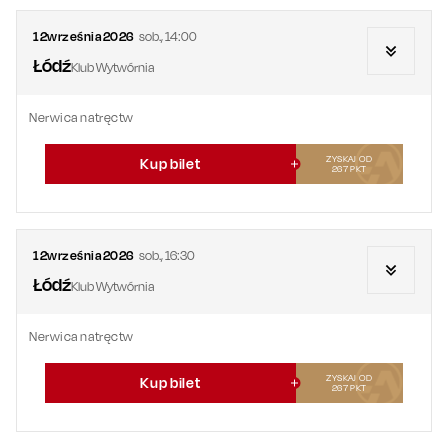
12
września
2026
sob.
,
14:00
Łódź
Klub Wytwórnia
Nerwica natręctw
ZYSKAJ OD
Kup bilet
267
PKT
12
września
2026
sob.
,
16:30
Łódź
Klub Wytwórnia
Nerwica natręctw
ZYSKAJ OD
Kup bilet
267
PKT