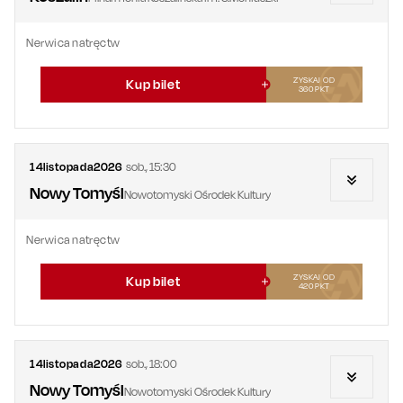
Nerwica natręctw
ZYSKAJ OD
Kup bilet
360
PKT
14
listopada
2026
sob.
,
15:30
Nowy Tomyśl
Nowotomyski Ośrodek Kultury
Nerwica natręctw
ZYSKAJ OD
Kup bilet
420
PKT
14
listopada
2026
sob.
,
18:00
Nowy Tomyśl
Nowotomyski Ośrodek Kultury