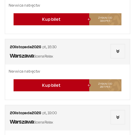
Nerwica natręctw
ZYSKAJ OD
Kup bilet
330
PKT
20
listopada
2026
pt.
,
16:30
Warszawa
Scena Relax
Nerwica natręctw
ZYSKAJ OD
Kup bilet
297
PKT
20
listopada
2026
pt.
,
19:00
Warszawa
Scena Relax