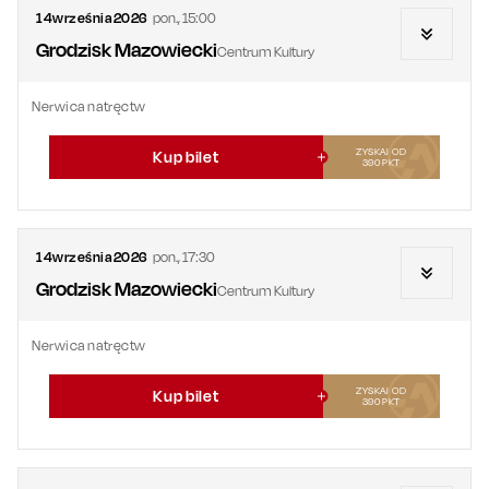
14
września
2026
pon.
,
15:00
Grodzisk Mazowiecki
Centrum Kultury
Nerwica natręctw
ZYSKAJ OD
Kup bilet
390
PKT
14
września
2026
pon.
,
17:30
Grodzisk Mazowiecki
Centrum Kultury
Nerwica natręctw
ZYSKAJ OD
Kup bilet
390
PKT