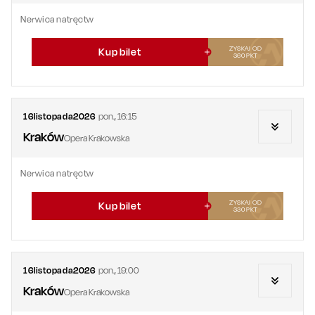
Nerwica natręctw
ZYSKAJ OD
Kup bilet
360
PKT
16
listopada
2026
pon.
,
16:15
Kraków
Opera Krakowska
Nerwica natręctw
ZYSKAJ OD
Kup bilet
330
PKT
16
listopada
2026
pon.
,
19:00
Kraków
Opera Krakowska