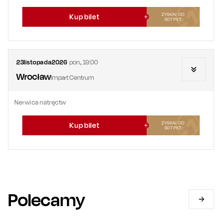
ZYSKAJ OD
Kup bilet
507
PKT
23
listopada
2026
pon.
,
19:00
Wrocław
Impart Centrum
Nerwica natręctw
ZYSKAJ OD
Kup bilet
507
PKT
Polecamy