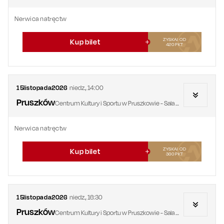
Nerwica natręctw
ZYSKAJ OD
Kup bilet
420
PKT
15
listopada
2026
niedz.
,
14:00
Pruszków
Centrum Kultury i Sportu w Pruszkowie - Sala Widowiskowa
Nerwica natręctw
ZYSKAJ OD
Kup bilet
360
PKT
15
listopada
2026
niedz.
,
16:30
Pruszków
Centrum Kultury i Sportu w Pruszkowie - Sala Widowiskowa