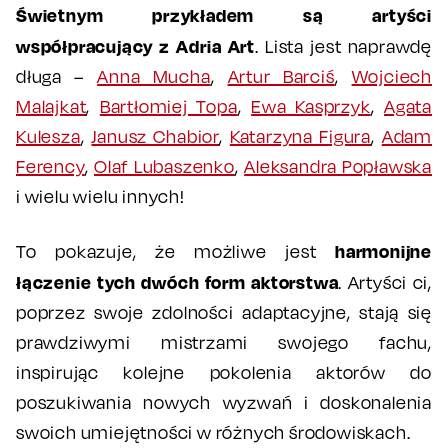
Świetnym przykładem są artyści
współpracujący z Adria Art
. Lista jest naprawdę
długa –
Anna Mucha
,
Artur Barciś
,
Wojciech
Malajkat
,
Bartłomiej Topa
,
Ewa Kasprzyk
,
Agata
Kulesza
,
Janusz Chabior
,
Katarzyna Figura
,
Adam
Ferency
,
Olaf Lubaszenko
,
Aleksandra Popławska
i wielu wielu innych!
harmonijne
To pokazuje, że możliwe jest
łączenie tych dwóch form aktorstwa
. Artyści ci,
poprzez swoje zdolności adaptacyjne, stają się
prawdziwymi mistrzami swojego fachu,
inspirując kolejne pokolenia aktorów do
poszukiwania nowych wyzwań i doskonalenia
swoich umiejętności w różnych środowiskach.