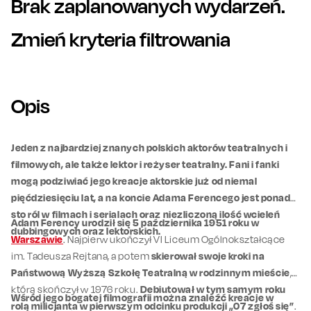
Brak zaplanowanych wydarzeń.
Zmień kryteria filtrowania
Opis
Jeden z najbardziej znanych polskich aktorów teatralnych i
filmowych, ale także lektor i reżyser teatralny. Fani i fanki
mogą podziwiać jego kreacje aktorskie już od niemal
pięćdziesięciu lat, a na koncie Adama Ferencego jest ponad
sto ról w filmach i serialach oraz niezliczoną ilość wcieleń
Adam Ferency urodził się 5 października 1951 roku w
dubbingowych oraz lektorskich.
Warszawie
. Najpierw ukończył VI Liceum Ogólnokształcące
im. Tadeusza Rejtana, a potem
skierował swoje kroki na
Państwową Wyższą Szkołę Teatralną w rodzinnym mieście
,
którą skończył w 1976 roku.
Debiutował w tym samym roku
Wśród jego bogatej filmografii można znaleźć kreacje w
rolą milicjanta w pierwszym odcinku produkcji „07 zgłoś się”
.