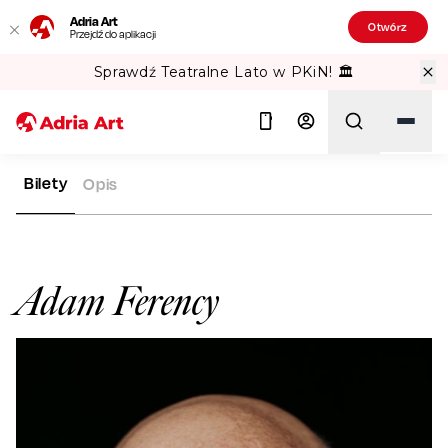
Adria Art
Otwórz
Przejdź do aplikacji
Sprawdź Teatralne Lato w PKiN! 🏛️
Bilety
Opis
ADRIA ART
ARTYŚCI
ADAM FERENCY
Szukaj
Adam Ferency