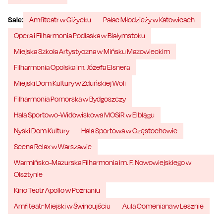
Sale:
Amfiteatr w Giżycku
Pałac Młodzieży w Katowicach
Opera i Filharmonia Podlaska w Białymstoku
Miejska Szkoła Artystyczna w Mińsku Mazowieckim
Filharmonia Opolska im. Józefa Elsnera
Miejski Dom Kultury w Zduńskiej Woli
Filharmonia Pomorska w Bydgoszczy
Hala Sportowo-Widowiskowa MOSiR w Elblągu
Nyski Dom Kultury
Hala Sportowa w Częstochowie
Scena Relax w Warszawie
Warmińsko-Mazurska Filharmonia im. F. Nowowiejskiego w
Olsztynie
Kino Teatr Apollo w Poznaniu
Amfiteatr Miejski w Świnoujściu
Aula Comeniana w Lesznie