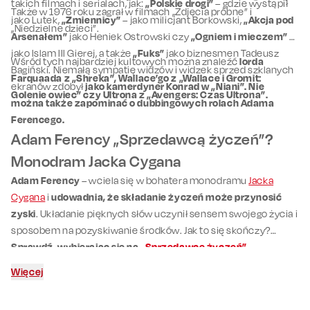
takich filmach i serialach, jak:
„Polskie drogi”
– gdzie wystąpił
Także w 1976 roku zagrał w filmach „Zdjęcia próbne” i
jako Lutek,
„Zmiennicy”
– jako milicjant Borkowski,
„Akcja pod
„Niedzielne dzieci”.
Arsenałem”
jako Heniek Ostrowski czy
„Ogniem i mieczem”
–
jako Islam III Gierej, a także
„Fuks”
jako biznesmen Tadeusz
Wśród tych najbardziej kultowych można znaleźć
lorda
Bagiński. Niemałą sympatię widzów i widzek sprzed szklanych
Farquaada z „Shreka”, Wallace’go z „Wallace i Gromit:
ekranów zdobył
jako kamerdyner Konrad w „Niani”. Nie
Golenie owiec” czy Ultrona z „Avengers: Czas Ultrona”.
można także zapominać o dubbingowych rolach Adama
Ferencego.
Adam Ferency „Sprzedawcą życzeń”?
Monodram Jacka Cygana
Adam Ferency
– wciela się w bohatera monodramu
Jacka
Cygana
i
udowadnia, że składanie życzeń może przynosić
zyski
. Układanie pięknych słów uczynił sensem swojego życia i
sposobem na pozyskiwanie środków. Jak to się skończy?
Sprawdź, wybierając się na
„Sprzedawcę życzeń”
.
Więcej