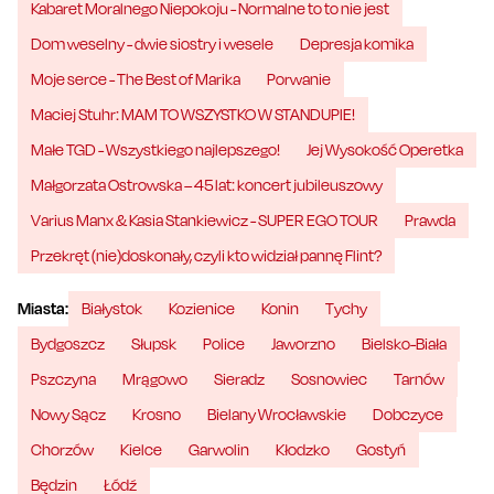
Kabaret Moralnego Niepokoju - Normalne to to nie jest
Dom weselny - dwie siostry i wesele
Depresja komika
Moje serce - The Best of Marika
Porwanie
Maciej Stuhr: MAM TO WSZYSTKO W STANDUPIE!
Małe TGD - Wszystkiego najlepszego!
Jej Wysokość Operetka
Małgorzata Ostrowska – 45 lat: koncert jubileuszowy
Varius Manx & Kasia Stankiewicz - SUPER EGO TOUR
Prawda
Przekręt (nie)doskonały, czyli kto widział pannę Flint?
Miasta:
Białystok
Kozienice
Konin
Tychy
Bydgoszcz
Słupsk
Police
Jaworzno
Bielsko-Biała
Pszczyna
Mrągowo
Sieradz
Sosnowiec
Tarnów
Nowy Sącz
Krosno
Bielany Wrocławskie
Dobczyce
Chorzów
Kielce
Garwolin
Kłodzko
Gostyń
Będzin
Łódź