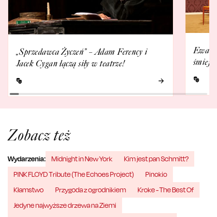
Ewa Ka
„Sprzedawca Życzeń” – Adam Ferency i
śmieje 
Jacek Cygan łączą siły w teatrze!
Zobacz też
Wydarzenia:
Midnight in New York
Kim jest pan Schmitt?
PINK FLOYD Tribute (The Echoes Project)
Pinokio
Kłamstwo
Przygoda z ogrodnikiem
Kroke - The Best Of
Jedyne najwyższe drzewa na Ziemi