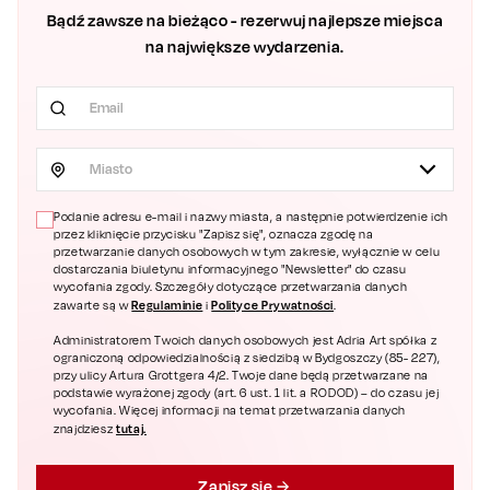
Bądź zawsze na bieżąco - rezerwuj najlepsze miejsca
na największe wydarzenia.
Miasto
Podanie adresu e-mail i nazwy miasta, a następnie potwierdzenie ich
przez kliknięcie przycisku "Zapisz się", oznacza zgodę na
przetwarzanie danych osobowych w tym zakresie, wyłącznie w celu
dostarczania biuletynu informacyjnego "Newsletter" do czasu
wycofania zgody. Szczegóły dotyczące przetwarzania danych
Regulaminie
Polityce Prywatności
zawarte są w
i
.
Administratorem Twoich danych osobowych jest Adria Art spółka z
ograniczoną odpowiedzialnością z siedzibą w Bydgoszczy (85- 227),
przy ulicy Artura Grottgera 4/2. Twoje dane będą przetwarzane na
podstawie wyrażonej zgody (art. 6 ust. 1 lit. a RODOD) – do czasu jej
wycofania. Więcej informacji na temat przetwarzania danych
tutaj.
znajdziesz
Zapisz się