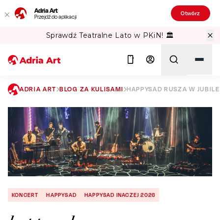
Adria Art
Otwórz
Przejdź do aplikacji
Sprawdź Teatralne Lato w PKiN! 🏛️
ADRIA ART
BLOG ZA KULISAMI
HAPPYSAD RUSZA W JUBIL
Szukaj
KONCERT
HAPPYSAD
HAPPYSAD INACZEJ 2026