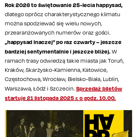
Rok 2026 to świętowanie 25-lecia happysad,
dlatego oprócz charakterystycznego klimatu
można spodziewać się wielu nowych,
przearanżowanych numerów oraz gości.
„happysad Inaczej” po raz czwarty – jeszcze
bardziej sentymentalnie i jeszcze bliżej.
W
ramach trasy odwiedzą takie miasta jak Toruń,
Kraków, Skarżysko-Kamienna, Katowice,
Częstochowa, Wrocław, Bielsko-Biała, Lublin,
Sprzedaż biletów
Warszawa, Łódź i Szczecin.
startuje 21 listopada 2025 r. o godz. 10.00.