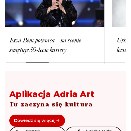
Ewa Bem powraca – na scenie
Urszu
świętuje 50-lecie kariery
lecie
Aplikacja Adria Art
Tu zaczyna się kultura
Dowiedz się więcej