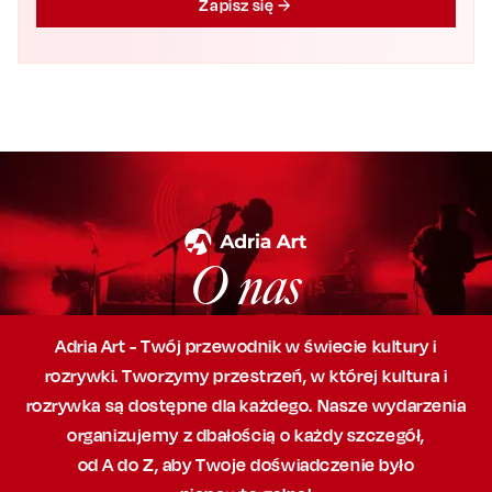
Zapisz się
O nas
Adria Art - Twój przewodnik w świecie kultury i
rozrywki. Tworzymy przestrzeń,
w której
kultura i
rozrywka są dostępne dla każdego. Nasze wydarzenia
organizujemy
z dbałością
o każdy szczegół,
od A do Z, aby
Twoje doświadczenie było