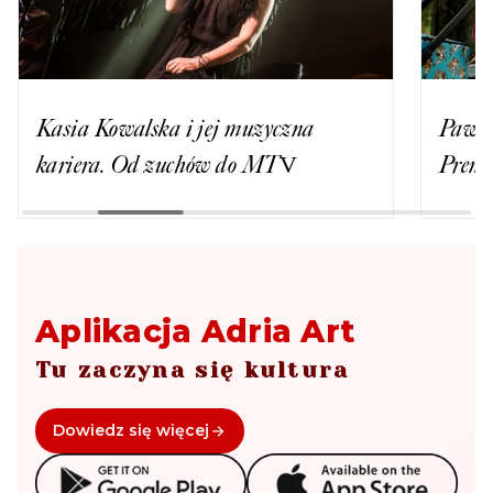
Kasia Kowalska i jej muzyczna
Paweł
kariera. Od zuchów do MTV
Premi
Aplikacja Adria Art
Tu zaczyna się kultura
Dowiedz się więcej