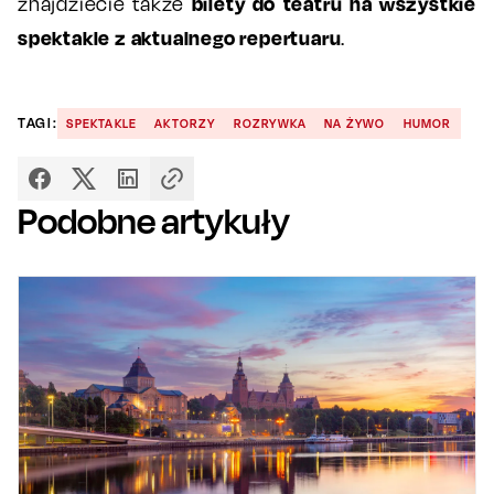
bilety do teatru na wszystkie
znajdziecie także
spektakle z aktualnego repertuaru
.
TAGI:
SPEKTAKLE
AKTORZY
ROZRYWKA
NA ŻYWO
HUMOR
Podobne artykuły