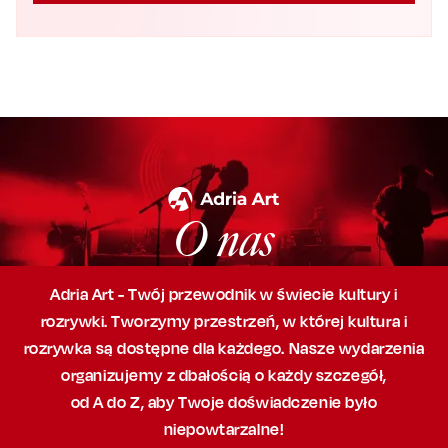
O nas
Adria Art - Twój przewodnik w świecie kultury i
rozrywki. Tworzymy przestrzeń,
w której
kultura i
rozrywka są dostępne dla każdego. Nasze wydarzenia
organizujemy
z dbałością
o każdy szczegół,
od A do Z, aby
Twoje doświadczenie było
niepowtarzalne!