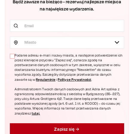
Bądź zawsze na bieżąco - rezerwuj najlepsze miejsca
na największe wydarzenia.
Miasto
Podanie adresu e-mail i nazwy miasta, a następnie potwierdzenie ich
przez kliknięcie przycisku "Zapisz się", oznacza zgodę na
przetwarzanie danych osobowych w tym zakresie, wyłącznie w celu
dostarczania biuletynu informacyjnego "Newsletter" do czasu
wycofania zgody. Szczegóły dotyczące przetwarzania danych
Regulaminie
Polityce Prywatności
zawarte są w
i
.
Administratorem Twoich danych osobowych jest Adria Art spółka z
ograniczoną odpowiedzialnością z siedzibą w Bydgoszczy (85- 227),
przy ulicy Artura Grottgera 4/2. Twoje dane będą przetwarzane na
podstawie wyrażonej zgody (art. 6 ust. 1 lit. a RODOD) – do czasu jej
wycofania. Więcej informacji na temat przetwarzania danych
tutaj.
znajdziesz
Zapisz się