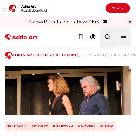
Adria Art
Otwórz
Przejdź do aplikacji
Sprawdź Teatralne Lato w PKiN! 🏛️
ADRIA ART
BLOG ZA KULISAMI
„TEST” – KOMEDIA Z JAR
Szukaj
SPEKTAKLE
AKTORZY
ROZRYWKA
NA ŻYWO
HUMOR