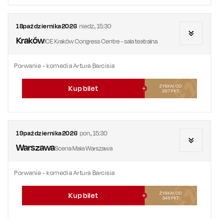
18
października
2026
niedz.
,
15:30
Kraków
ICE Kraków Congress Centre - sala teatralna
Porwanie - komedia Artura Barcisia
ZYSKAJ OD
Kup bilet
237
PKT
19
października
2026
pon.
,
15:30
Warszawa
Scena Mała Warszawa
Porwanie - komedia Artura Barcisia
ZYSKAJ OD
Kup bilet
345
PKT