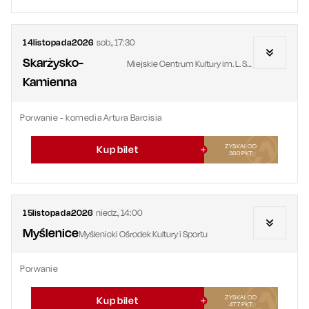
14
listopada
2026
sob.
,
17:30
Skarżysko-
Miejskie Centrum Kultury im. L. Staffa
Kamienna
Porwanie - komedia Artura Barcisia
ZYSKAJ OD
Kup bilet
360
PKT
15
listopada
2026
niedz.
,
14:00
Myślenice
Myślenicki Ośrodek Kultury i Sportu
Porwanie
ZYSKAJ OD
Kup bilet
477
PKT