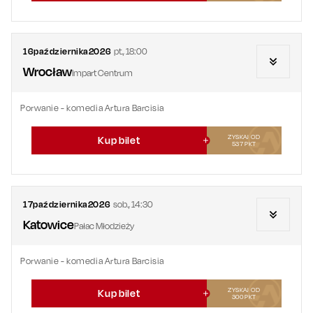
16
października
2026
pt.
,
18:00
Wrocław
Impart Centrum
Porwanie - komedia Artura Barcisia
ZYSKAJ OD
Kup bilet
537
PKT
17
października
2026
sob.
,
14:30
Katowice
Pałac Młodzieży
Porwanie - komedia Artura Barcisia
ZYSKAJ OD
Kup bilet
300
PKT