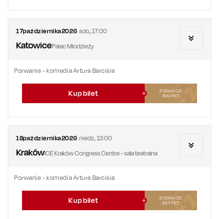
17
października
2026
sob.
,
17:00
Katowice
Pałac Młodzieży
Porwanie - komedia Artura Barcisia
ZYSKAJ OD
Kup bilet
300
PKT
18
października
2026
niedz.
,
13:00
Kraków
ICE Kraków Congress Centre - sala teatralna
Porwanie - komedia Artura Barcisia
ZYSKAJ OD
Kup bilet
237
PKT