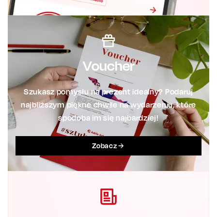
Voucher
Szukasz pomysłu na prezent idealny? Podaruj
najbliższym piękne chwile na wydarzeniu, które
spodoba im się najbardziej!
Zobacz