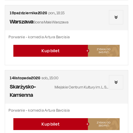
19
października
2026
pon.
,
18:15
Warszawa
Scena Mała Warszawa
Porwanie - komedia Artura Barcisia
ZYSKAJ OD
Kup bilet
345
PKT
14
listopada
2026
sob.
,
15:00
Skarżysko-
Miejskie Centrum Kultury im. L. Staffa
Kamienna
Porwanie - komedia Artura Barcisia
ZYSKAJ OD
Kup bilet
360
PKT