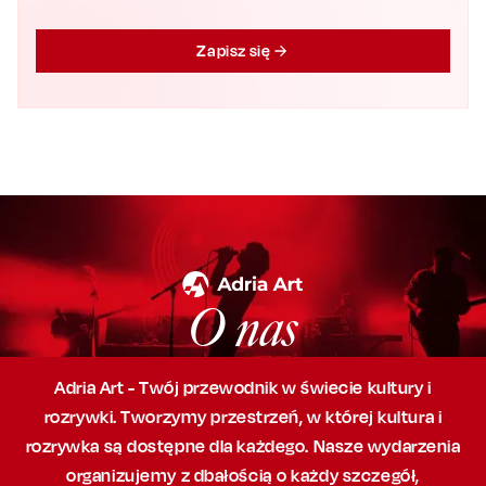
Zapisz się
O nas
Adria Art - Twój przewodnik w świecie kultury i
rozrywki. Tworzymy przestrzeń,
w której
kultura i
rozrywka są dostępne dla każdego. Nasze wydarzenia
organizujemy
z dbałością
o każdy szczegół,