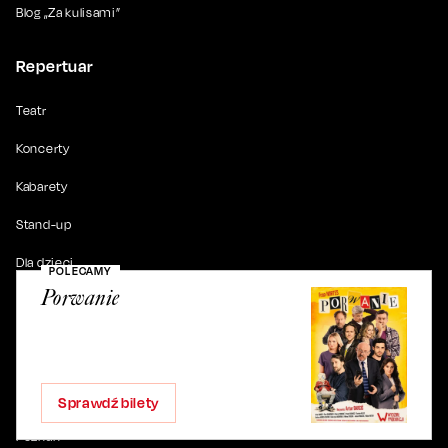
Blog „Za kulisami”
Repertuar
Teatr
Koncerty
Kabarety
Stand-up
Dla dzieci
POLECAMY
Porwanie
Nowości
Popularne miasta i sale
Bydgoszcz
Sprawdź bilety
Poznań