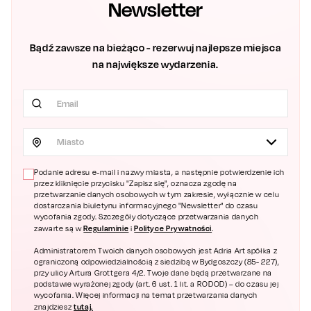
Newsletter
Bądź zawsze na bieżąco - rezerwuj najlepsze miejsca
na największe wydarzenia.
Miasto
Podanie adresu e-mail i nazwy miasta, a następnie potwierdzenie ich
przez kliknięcie przycisku "Zapisz się", oznacza zgodę na
przetwarzanie danych osobowych w tym zakresie, wyłącznie w celu
dostarczania biuletynu informacyjnego "Newsletter" do czasu
wycofania zgody. Szczegóły dotyczące przetwarzania danych
Regulaminie
Polityce Prywatności
zawarte są w
i
.
Administratorem Twoich danych osobowych jest Adria Art spółka z
ograniczoną odpowiedzialnością z siedzibą w Bydgoszczy (85- 227),
przy ulicy Artura Grottgera 4/2. Twoje dane będą przetwarzane na
podstawie wyrażonej zgody (art. 6 ust. 1 lit. a RODOD) – do czasu jej
wycofania. Więcej informacji na temat przetwarzania danych
tutaj.
znajdziesz