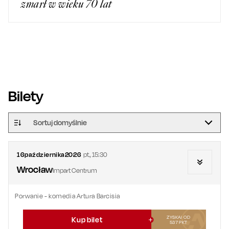
zmarł w wieku 70 lat
Bilety
Sortuj domyślnie
16
października
2026
pt.
,
15:30
Wrocław
Impart Centrum
Porwanie - komedia Artura Barcisia
ZYSKAJ OD
Kup bilet
537
PKT