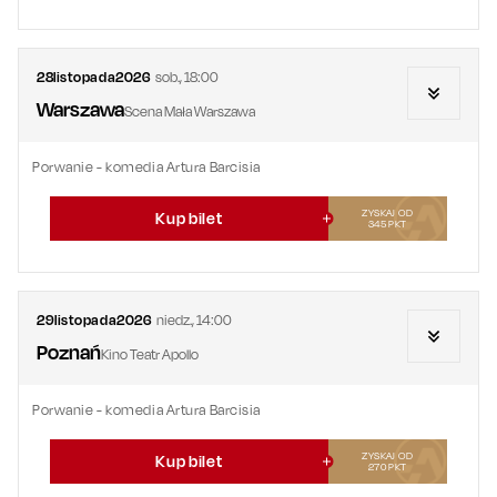
28
listopada
2026
sob.
,
18:00
Warszawa
Scena Mała Warszawa
Porwanie - komedia Artura Barcisia
ZYSKAJ OD
Kup bilet
345
PKT
29
listopada
2026
niedz.
,
14:00
Poznań
Kino Teatr Apollo
Porwanie - komedia Artura Barcisia
ZYSKAJ OD
Kup bilet
270
PKT