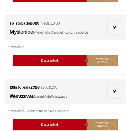
15
listopada
2026
niedz.
,
16:30
Myślenice
Myślenicki Ośrodek Kultury i Sportu
Porwanie
ZYSKAJ OD
Kup bilet
477
PKT
28
listopada
2026
sob.
,
15:00
Warszawa
Scena Mała Warszawa
Porwanie - komedia Artura Barcisia
ZYSKAJ OD
Kup bilet
345
PKT