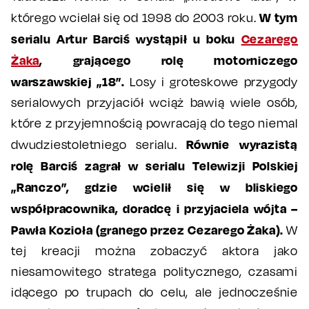
W tym
którego wcielał się od 1998 do 2003 roku.
serialu Artur Barciś wystąpił u boku
Cezarego
Żaka
, grającego rolę motorniczego
warszawskiej „18”.
Losy i groteskowe przygody
serialowych przyjaciół wciąż bawią wiele osób,
które z przyjemnością powracają do tego niemal
Równie wyrazistą
dwudziestoletniego serialu.
rolę Barciś zagrał w serialu Telewizji Polskiej
„Ranczo”, gdzie wcielił się w bliskiego
współpracownika, doradcę i przyjaciela wójta –
Pawła Kozioła (granego przez Cezarego Żaka).
W
tej kreacji można zobaczyć aktora jako
niesamowitego stratega politycznego, czasami
idącego po trupach do celu, ale jednocześnie