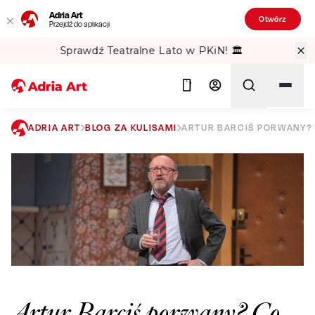
Adria Art
Otwórz
Przejdź do aplikacji
Gipsy Kings w TAURON Arena Kraków!
ADRIA ART
BLOG ZA KULISAMI
ARTUR BARCIŚ PORWANY?
Szukaj
Artur Barciś porwany? Co