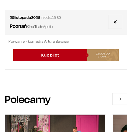
29
listopada
2026
niedz.
,
16:30
Poznań
Kino Teatr Apollo
Porwanie - komedia Artura Barcisia
ZYSKAJ OD
Kup bilet
270
PKT
Polecamy