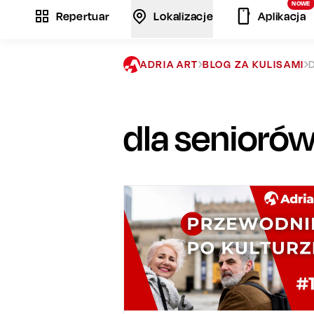
ROZRYWKA
DLA SENIORÓW
LIFESTY
WYDARZENIA KULTURALNE
KOMEDIE
Gusta zmieniają się z wiekiem
Wybierz rozrywkę dla
dojrzałych