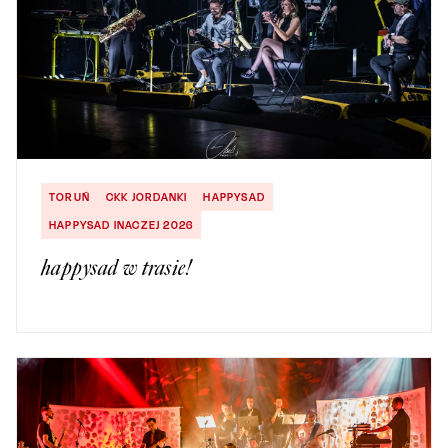
TORUŃ
CKK JORDANKI
HAPPYSAD
HAPPYSAD INACZEJ 2026
happysad w trasie!