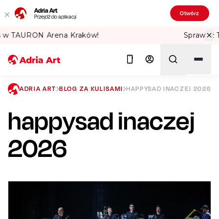
Adria Art
Otwórz
Przejdź do aplikacji
Sprawdź Teatralne Lato w PKiN! 🏛️
ADRIA ART
BLOG ZA KULISAMI
HAPPYSAD INACZEJ 2026
happysad inaczej
Szukaj
2026