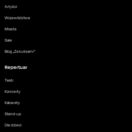
Artyści
Województwa
Miasta
Sale
Blog „Za kulisami”
Repertuar
Teatr
Koncerty
Kabarety
Stand-up
Dla dzieci