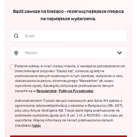
Bądź zawsze na bieżąco - rezerwuj najlepsze miejsca
na największe wydarzenia.
Miasto
Podanie adresu e-mail i nazwy miasta, a następnie potwierdzenie ich
przez kliknięcie przycisku "Zapisz się", oznacza zgodę na
przetwarzanie danych osobowych w tym zakresie, wyłącznie w celu
dostarczania biuletynu informacyjnego "Newsletter" do czasu
wycofania zgody. Szczegóły dotyczące przetwarzania danych
Regulaminie
Polityce Prywatności
zawarte są w
i
.
Administratorem Twoich danych osobowych jest Adria Art spółka z
ograniczoną odpowiedzialnością z siedzibą w Bydgoszczy (85- 227),
przy ulicy Artura Grottgera 4/2. Twoje dane będą przetwarzane na
podstawie wyrażonej zgody (art. 6 ust. 1 lit. a RODOD) – do czasu jej
wycofania. Więcej informacji na temat przetwarzania danych
tutaj.
znajdziesz