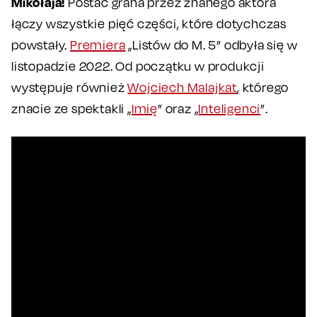
Mikołaja!
Postać grana przez znanego aktora
łączy wszystkie pięć części, które dotychczas
powstały.
Premiera
„Listów do M. 5” odbyła się w
listopadzie 2022. Od początku w produkcji
występuje również
Wojciech Malajkat
, którego
znacie ze spektakli „
Imię
” oraz „
Inteligenci
”.