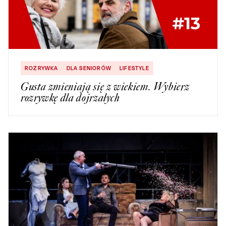
ROZRYWKA
DLA SENIORÓW
LIFESTYLE
Gusta zmieniają się z wiekiem. Wybierz
rozrywkę dla dojrzałych