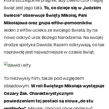
która szczególnie pragnie, aby Dawid czuł magię
To, co dzieje się w „ludzkim
świąt jest jego tata.
świecie” obserwuje Święty Mikołaj, Pani
Mikołajowa oraz grupa elfów-pomocników
.
Jeden z elfów ucieka ze swojego świata, by na
nowo odkryć urok Bożego Narodzenia. Na swojej
drodze spotyka Dawida. Razem odkrywają, co tak
naprawdę jest najważniejsze w czasie świąt.
To niezwykły film, także pod względem
W roli Świętego Mikołaja występuje
obsadowym.
Cezary Żak. Charakterystycznym
powiedzeniem tej postaci są słowa „do stu
reniferów”.
Mikołaj, chociaż chce obdarzyć