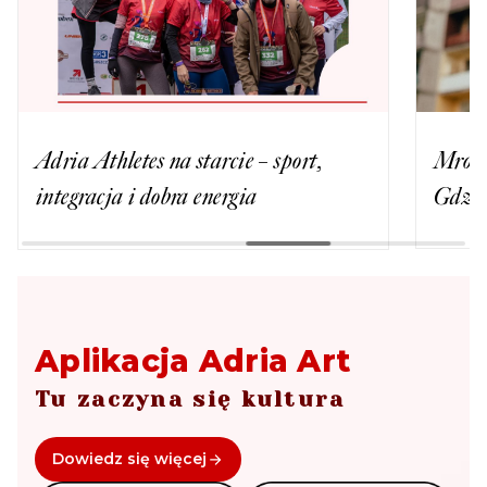
Mrozu w wywiadzie z Adria Art.
Ludow
Gdzie zagra w 2021 roku?
to na
Aplikacja Adria Art
Tu zaczyna się kultura
Dowiedz się więcej