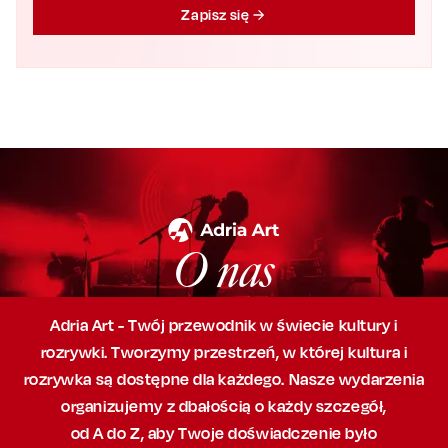
Zapisz się
O nas
Adria Art - Twój przewodnik w świecie kultury i
rozrywki. Tworzymy przestrzeń,
w której
kultura i
rozrywka są dostępne dla każdego. Nasze wydarzenia
organizujemy
z dbałością
o każdy szczegół,
od A do Z, aby
Twoje doświadczenie było