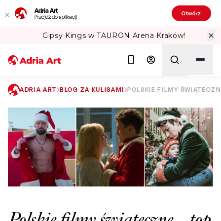
Adria Art
Otwórz
Przejdź do aplikacji
Gipsy Kings w TAURON Arena Kraków!
ADRIA ART
BLOG ZA KULISAMI
POLSKIE FILMY ŚWIĄTECZN
Szukaj
Polskie filmy świąteczne – top