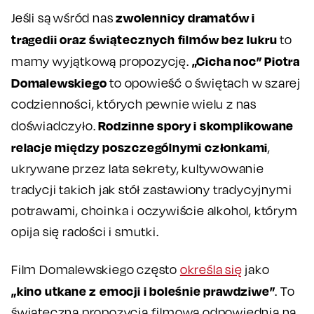
zwolennicy dramatów i
Jeśli są wśród nas
tragedii oraz świątecznych filmów bez lukru
to
„Cicha noc” Piotra
mamy wyjątkową propozycję.
Domalewskiego
to opowieść o świętach w szarej
codzienności, których pewnie wielu z nas
Rodzinne spory i skomplikowane
doświadczyło.
relacje między poszczególnymi członkami
,
ukrywane przez lata sekrety, kultywowanie
tradycji takich jak stół zastawiony tradycyjnymi
potrawami, choinka i oczywiście alkohol, którym
opija się radości i smutki.
Film Domalewskiego często
określa się
jako
„kino utkane z emocji i boleśnie prawdziwe”
. To
świąteczna propozycja filmowa odpowiednia na