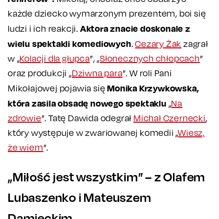
każde dziecko wymarzonym prezentem, boi się
Aktora znacie doskonale z
ludzi i ich reakcji.
wielu spektakli komediowych
.
Cezary Żak
zagrał
w „
Kolacji dla głupca
”, „
Słonecznych chłopcach
”
oraz produkcji „
Dziwna para
”. W roli Pani
Monika Krzywkowska,
Mikołajowej pojawia się
która zasila obsadę nowego spektaklu
„
Na
zdrowie
”. Tatę Dawida odegrał
Michał Czernecki
,
który występuje w zwariowanej komedii „
Wiesz,
że wiem
”.
„Miłość jest wszystkim” – z Olafem
Lubaszenko i Mateuszem
Damięckim