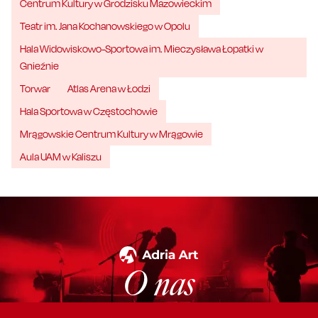
Centrum Kultury w Grodzisku Mazowieckim
Teatr im. Jana Kochanowskiego w Opolu
Hala Widowiskowo-Sportowa im. Mieczysława Łopatki w
Gnieźnie
Torwar
Atlas Arena w Łodzi
Hala Sportowa w Częstochowie
Mrągowskie Centrum Kultury w Mrągowie
Aula UAM w Kaliszu
O nas