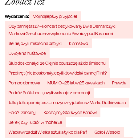
Zobacz też
Wydarzenia:
Mój najlepszy przyjaciel
Czy pamiętasz? – koncert dedykowany Ewie Demarczyk i
Markowi Grechucie w wykonaniu Piwnicy pod Baranami
Selfie, czyli miłość na pstryk!
Kłamstwo
Dwoje na huśtawce
Ślub doskonały: I że Cię nie opuszczę aż do śmiechu
Przekręt (nie)doskonały, czyli kto widział pannę Flint?
Pomoc domowa
MUMIO - 25 lat w 25 kawałkach
Prawda
Podróż Poślubna +, czyli wakacje z promocji
Jolka, Jolka pamiętasz… muzyczny jubileusz Marka Dutkiewicza
Halo? Dancing!
Kochajmy Starszych Panów!
Berek, czyli upiór w moherze
Wacław rządzi! Wielka sztuka tylko dla Pań
Goło i Wesoło