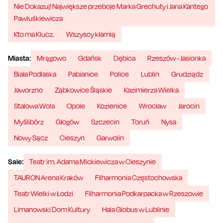
Nie Dokazuj! Największe przeboje Marka Grechuty i Jana Kantego
Pawluśkiewicza
Kto ma Klucz.
Wszyscy kłamią
Miasta:
Mrągowo
Gdańsk
Dębica
Rzeszów - Jasionka
Biała Podlaska
Pabianice
Police
Lublin
Grudziądz
Jaworzno
Ząbkowice Śląskie
Kazimierza Wielka
Stalowa Wola
Opole
Kozienice
Wrocław
Jarocin
Myślibórz
Głogów
Szczecin
Toruń
Nysa
Nowy Sącz
Cieszyn
Garwolin
Sale:
Teatr im. Adama Mickiewicza w Cieszynie
TAURON Arena Kraków
Filharmonia Częstochowska
Teatr Wielki w Łodzi
Filharmonia Podkarpacka w Rzeszowie
Limanowski Dom Kultury
Hala Globus w Lublinie