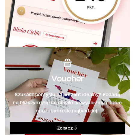
Voucher
Szukasz pomysłu na prezent idealny? Podaruj
najbliższym piękne chwile na wydarzeniu, które
spodoba im się najbardziej!
Zobacz