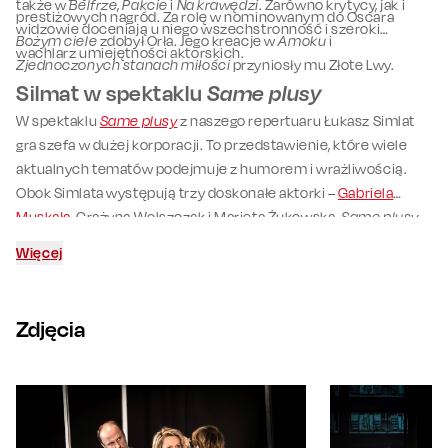
także w
Belfrze
,
Pakcie
i
Na krawędzi
. Zarówno krytycy, jak i
prestiżowych nagród. Za rolę w nominowanym do Oscara
widzowie doceniają u niego wszechstronność i szeroki
Bożym ciele
zdobył Orła. Jego kreacje w
Amoku
i
wachlarz umiejętności aktorskich.
Zjednoczonych stanach miłości
przyniosły mu Złote Lwy.
Silmat w spektaklu
Same plusy
W spektaklu
Same plusy
z naszego repertuaru Łukasz Simlat
gra szefa w dużej korporacji. To przedstawienie, które wiele
aktualnych tematów podejmuje z humorem i wrażliwością.
Obok Simlata występują trzy doskonałe aktorki –
Gabriela
Muskała
, Grażyna Wolszczak i Marieta Żukowska.
Same plusy
udowadniają, że prawdziwą przyjaźń można znaleźć także w
Więcej
korpo. Widzowie doceniają ten spektakl właśnie za bardzo
wysoki poziom artystyczny. Zagrał także rolę Michała w
spektaklu
Pozytywni
.
Zdjęcia