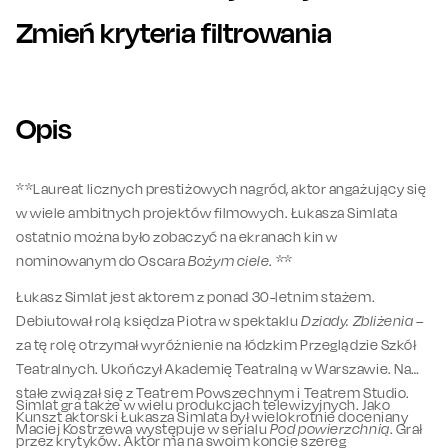
Zmień kryteria filtrowania
Opis
**Laureat licznych prestiżowych nagród, aktor angażujący się
w wiele ambitnych projektów filmowych. Łukasza Simlata
ostatnio można było zobaczyć na ekranach kin w
nominowanym do Oscara
Bożym ciele
. **
Łukasz Simlat jest aktorem z ponad 30-letnim stażem.
Debiutował rolą księdza Piotra w spektaklu
Dziady. Zbliżenia
–
za tę rolę otrzymał wyróżnienie na łódzkim Przeglądzie Szkół
Teatralnych. Ukończył Akademię Teatralną w Warszawie. Na
stałe związał się z Teatrem Powszechnym i Teatrem Studio.
Simlat gra także w wielu produkcjach telewizyjnych. Jako
Kunszt aktorski Łukasza Simlata był wielokrotnie doceniany
Maciej Kostrzewa występuje w serialu
Pod powierzchnią
. Grał
przez krytyków. Aktor ma na swoim koncie szereg