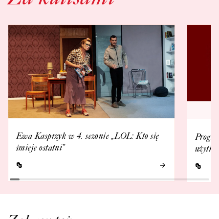
Ewa Kasprzyk w 4. sezonie „LOL: Kto się
Progra
śmieje ostatni”
użytko