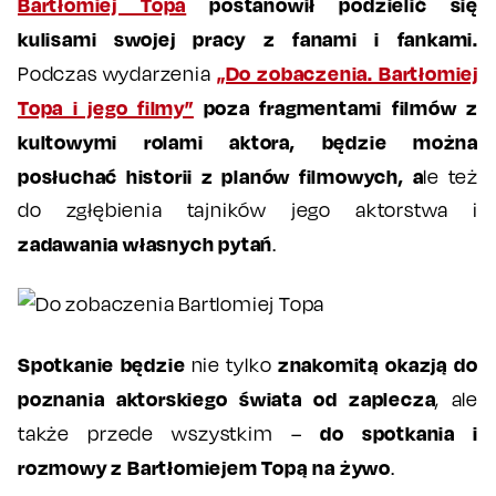
Bartłomiej Topa
postanowił podzielić się
kulisami swojej pracy z fanami i fankami.
„Do zobaczenia. Bartłomiej
Podczas wydarzenia
Topa i jego filmy”
poza fragmentami filmów z
kultowymi rolami aktora, będzie można
posłuchać historii z planów filmowych, a
le też
do zgłębienia tajników jego aktorstwa i
zadawania własnych pytań
.
Spotkanie będzie
znakomitą okazją
do
nie tylko
poznania aktorskiego świata od zaplecza
, ale
do spotkania i
także przede wszystkim –
rozmowy z Bartłomiejem Topą na żywo
.