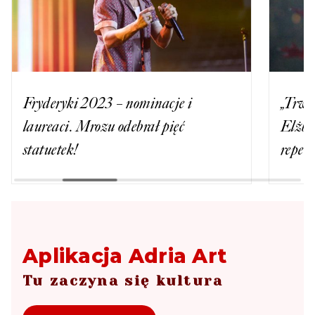
Fryderyki 2023 – nominacje i
„Trwaj
laureaci. Mrozu odebrał pięć
Elżbi
statuetek!
reper
Aplikacja Adria Art
Tu zaczyna się kultura