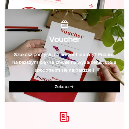
Voucher
Szukasz pomysłu na prezent idealny? Podaruj
najbliższym piękne chwile na wydarzeniu, które
spodoba im się najbardziej!
Zobacz