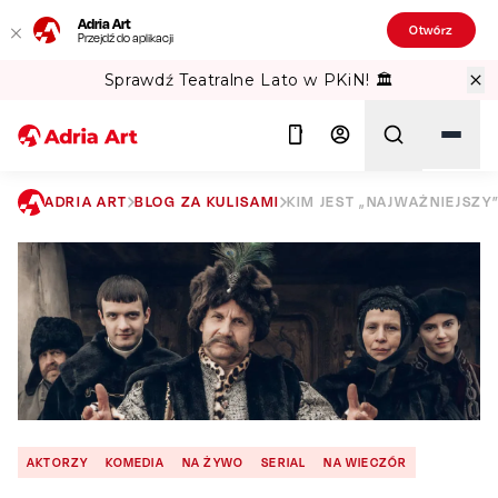
Adria Art
Otwórz
Przejdź do aplikacji
Sprawdź Teatralne Lato w PKiN! 🏛️
ADRIA ART
BLOG ZA KULISAMI
KIM JEST „NAJWAŻNIEJSZY
Szukaj
AKTORZY
KOMEDIA
NA ŻYWO
SERIAL
NA WIECZÓR