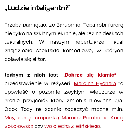
„Ludzie inteligentni”
Trzeba pamiętać, że Bartłomiej Topa robi furorę
nie tylko na szklanym ekranie, ale też na deskach
teatralnych. W naszym repertuarze nadal
znajdziecie spektakle komediowe, w których
pojawia się aktor.
Jednym z nich jest
„Dobrze się kłamie”
–
przedstawienie w reżyserii
Marcina Hycnara
to
opowieść o pozornie zwykłym wieczorze w
gronie przyjaciół, który zmienia niewinna gra.
Obok Topy na scenie zobaczyć można m.in.
Magdalenę Lamparską
,
Marcina Perchucia
,
Anitę
Sokołowską
czy
Wojciecha Zielińskiego
.