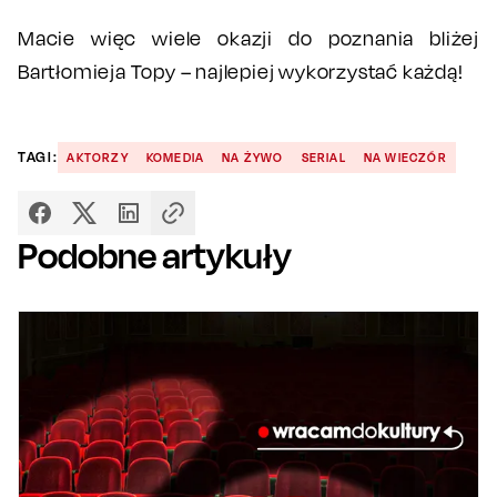
Macie więc wiele okazji do poznania bliżej
Bartłomieja Topy – najlepiej wykorzystać każdą!
TAGI:
AKTORZY
KOMEDIA
NA ŻYWO
SERIAL
NA WIECZÓR
Podobne artykuły