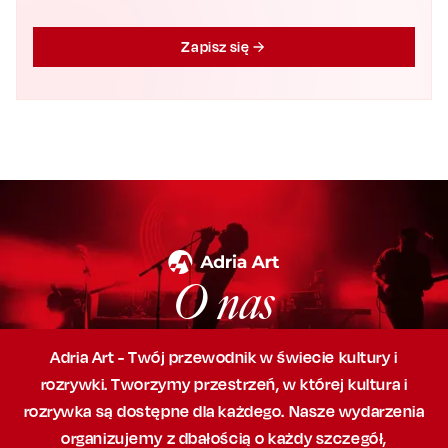
Zapisz się
O nas
Adria Art - Twój przewodnik w świecie kultury i
rozrywki. Tworzymy przestrzeń,
w której
kultura i
rozrywka są dostępne dla każdego. Nasze wydarzenia
organizujemy
z dbałością
o każdy szczegół,