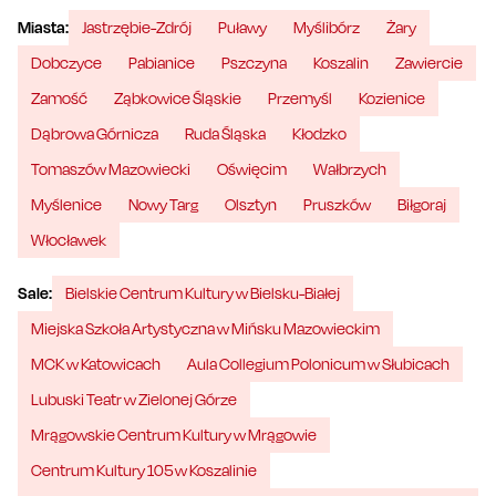
Miasta:
Jastrzębie-Zdrój
Puławy
Myślibórz
Żary
Dobczyce
Pabianice
Pszczyna
Koszalin
Zawiercie
Zamość
Ząbkowice Śląskie
Przemyśl
Kozienice
Dąbrowa Górnicza
Ruda Śląska
Kłodzko
Tomaszów Mazowiecki
Oświęcim
Wałbrzych
Myślenice
Nowy Targ
Olsztyn
Pruszków
Biłgoraj
Włocławek
Sale:
Bielskie Centrum Kultury w Bielsku-Białej
Miejska Szkoła Artystyczna w Mińsku Mazowieckim
MCK w Katowicach
Aula Collegium Polonicum w Słubicach
Lubuski Teatr w Zielonej Górze
Mrągowskie Centrum Kultury w Mrągowie
Centrum Kultury 105 w Koszalinie