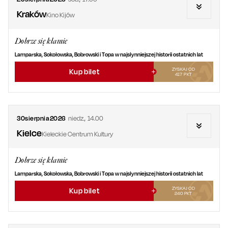
Kraków
Kino Kijów
Dobrze się kłamie
Lamparska, Sokołowska, Bobrowski i Topa w najsłynniejszej historii ostatnich lat
ZYSKAJ OD
Kup bilet
417
PKT
30
sierpnia
2026
niedz.
,
14.00
Kielce
Kieleckie Centrum Kultury
Dobrze się kłamie
Lamparska, Sokołowska, Bobrowski i Topa w najsłynniejszej historii ostatnich lat
ZYSKAJ OD
Kup bilet
240
PKT