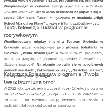
Wydział Aktorski Akademii Sztuk Teatralnych im. Stanisława
Wyspiańskiego w Krakowie
, specjalizując się w aktorstwie
wokalno‑aktorskim.
Już w wieku szesnastu lat pojawiła się na
scenie
Gliwickiego Teatru Muzycznego
w musicalu „High
School Musical on Stage”
w reżyserii Tomasza Dutkiewicza.
Teatr, telewizja i udział w programie
rozrywkowym
Współpracowała między innymi z Teatrem Groteska w
Krakowie
, gdzie występowała jako
główna bohaterka w
spektaklu „Pchła Szachrajka”
, a także z takimi projektami,
takimi jak „Mayday 2”, „Chcesz się bawić? Zadzwoń!” czy
„Szalone nożyczki”.
Na ekranie pojawiła się w popularnych
polskich serialach: „Zakochani po uszy”, „Na dobre i na złe”,
Katarzyna Polewany w programie „Twoja
„Barwy szczęścia”, „Klangor”.
twarz brzmi znajomo”
W 2022 roku została jedną z uczestniczek 17. edycji programu
muzyczno-rozrywkowego „Twoja Twarz Brzmi Znajomo” w
Polsacie – co zwróciło uwagę szerszej publiczności i
podkreśliło jej zdolności wokalne i sceniczne.