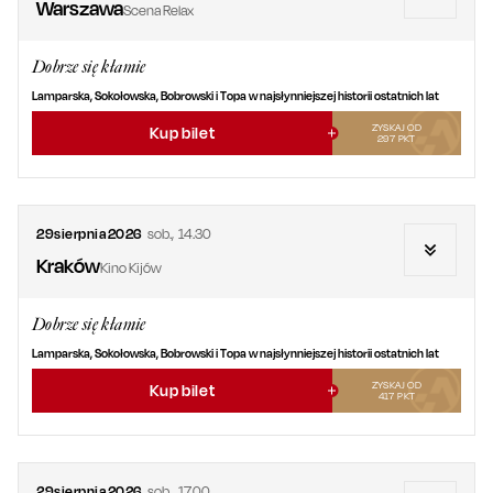
Warszawa
Scena Relax
Dobrze się kłamie
Lamparska, Sokołowska, Bobrowski i Topa w najsłynniejszej historii ostatnich lat
ZYSKAJ OD
Kup bilet
297
PKT
29
sierpnia
2026
sob.
,
14.30
Kraków
Kino Kijów
Dobrze się kłamie
Lamparska, Sokołowska, Bobrowski i Topa w najsłynniejszej historii ostatnich lat
ZYSKAJ OD
Kup bilet
417
PKT
29
sierpnia
2026
sob.
,
17.00