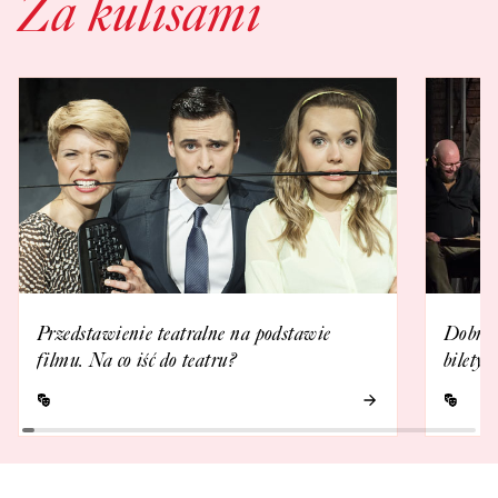
Za kulisami
Przedstawienie teatralne na podstawie
Dobrze 
filmu. Na co iść do teatru?
bilety