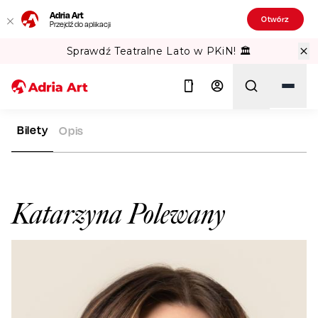
Adria Art
Otwórz
Przejdź do aplikacji
Sprawdź Teatralne Lato w PKiN! 🏛️
Bilety
Opis
ADRIA ART
ARTYŚCI
KATARZYNA POLEWANY
Szukaj
Katarzyna Polewany