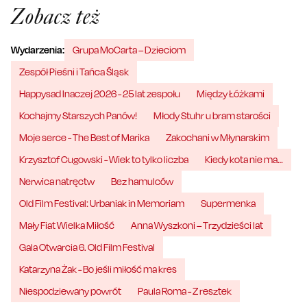
Zobacz też
Wydarzenia:
Grupa MoCarta – Dzieciom
Zespół Pieśni i Tańca Śląsk
Happysad Inaczej 2026 - 25 lat zespołu
Między Łóżkami
Kochajmy Starszych Panów!
Młody Stuhr u bram starości
Moje serce - The Best of Marika
Zakochani w Młynarskim
Krzysztof Cugowski - Wiek to tylko liczba
Kiedy kota nie ma…
Nerwica natręctw
Bez hamulców
Old Film Festival: Urbaniak in Memoriam
Supermenka
Mały Fiat Wielka Miłość
Anna Wyszkoni – Trzydzieści lat
Gala Otwarcia 6. Old Film Festival
Katarzyna Żak - Bo jeśli miłość ma kres
Niespodziewany powrót
Paula Roma - Z resztek