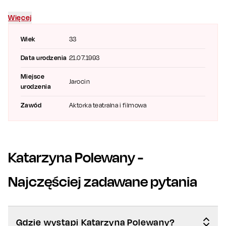
Więcej
Wiek
33
Data urodzenia
21.07.1993
Miejsce
Jarocin
urodzenia
Zawód
Aktorka teatralna i filmowa
Katarzyna Polewany
-
Najczęściej zadawane pytania
Gdzie wystąpi Katarzyna Polewany?