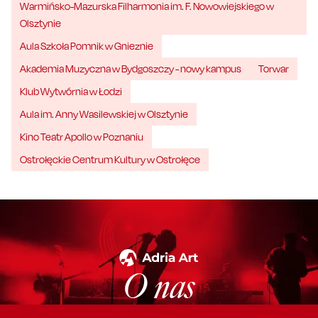
Warmińsko-Mazurska Filharmonia im. F. Nowowiejskiego w
Olsztynie
Aula Szkoła Pomnik w Gnieznie
Akademia Muzyczna w Bydgoszczy - nowy kampus
Torwar
Klub Wytwórnia w Łodzi
Aula im. Anny Wasilewskiej w Olsztynie
Kino Teatr Apollo w Poznaniu
Ostrołęckie Centrum Kultury w Ostrołęce
O nas