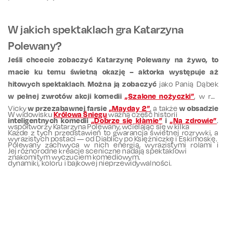
W jakich spektaklach gra Katarzyna
Polewany?
Jeśli chcecie zobaczyć Katarzynę Polewany na żywo, to
macie ku temu świetną okazję – aktorka występuje aż
hitowych spektaklach
.
Można ją zobaczyć
jako Panią Dąbek
w pełnej zwrotów akcji komedii
„Szalone nożyczki”
, w roli
Vicky
w przezabawnej farsie
„Mayday 2”
, a także
w obsadzie
W widowisku
Królowa Śniegu
ważną część historii
inteligentnych komedii
„Dobrze się kłamie”
i
„Na zdrowie”
.
współtworzy Katarzyna Polewany, wcielając się w kilka
Każde z tych przedstawień to gwarancja świetnej rozrywki, a
wyrazistych postaci — od Diablicy po Księżniczkę i Eskimoskę.
Polewany zachwyca w nich energią, wyrazistymi rolami i
Jej różnorodne kreacje sceniczne nadają spektaklowi
znakomitym wyczuciem komediowym.
dynamiki, koloru i bajkowej nieprzewidywalności.