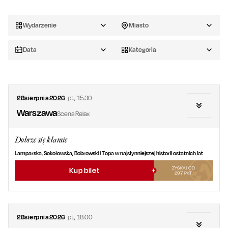
Wydarzenie
Miasto
Data
Kategoria
28
sierpnia
2026
pt.
,
15.30
Warszawa
Scena Relax
Dobrze się kłamie
Lamparska, Sokołowska, Bobrowski i Topa w najsłynniejszej historii ostatnich lat
ZYSKAJ OD
Kup bilet
297
PKT
28
sierpnia
2026
pt.
,
18.00