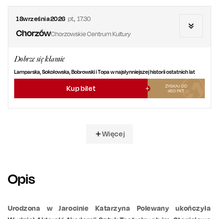
18
września
2026
pt.
,
17.30
Chorzów
Chorzowskie Centrum Kultury
Dobrze się kłamie
Lamparska, Sokołowska, Bobrowski i Topa w najsłynniejszej historii ostatnich lat
ZYSKAJ OD
Kup bilet
450
PKT
Więcej
Opis
Urodzona w Jarocinie Katarzyna Polewany ukończyła