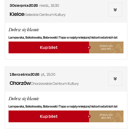
30
sierpnia
2026
niedz.
,
16.30
Kielce
Kieleckie Centrum Kultury
Dobrze się kłamie
Lamparska, Sokołowska, Bobrowski i Topa w najsłynniejszej historii ostatnich lat
ZYSKAJ OD
Kup bilet
240
PKT
18
września
2026
pt.
,
15.00
Chorzów
Chorzowskie Centrum Kultury
Dobrze się kłamie
Lamparska, Sokołowska, Bobrowski i Topa w najsłynniejszej historii ostatnich lat
ZYSKAJ OD
Kup bilet
450
PKT