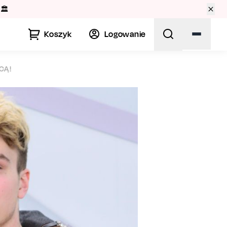
🏛️
Koszyk
Logowanie
CĄ!