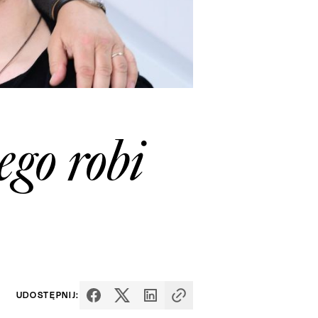
go robi
UDOSTĘPNIJ: