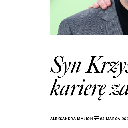
Syn Krzys
karierę z
ALEKSANDRA MALICH
23
MARCA
20