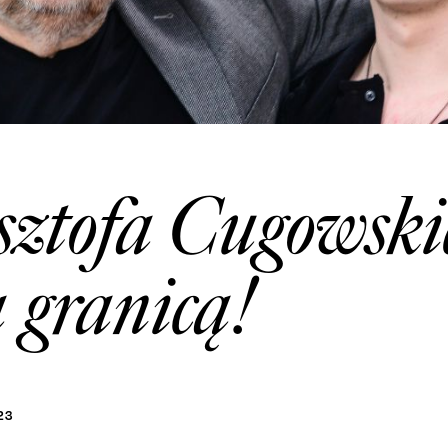
ztofa Cugowskie
a granicą!
23