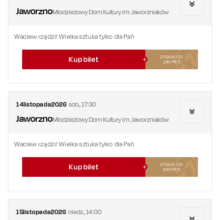
Jaworzno
Młodzieżowy Dom Kultury im. Jaworzniaków
Wacław rządzi! Wielka sztuka tylko dla Pań
ZYSKAJ OD
Kup bilet
180
PKT
14
listopada
2026
sob.
,
17:30
Jaworzno
Młodzieżowy Dom Kultury im. Jaworzniaków
Wacław rządzi! Wielka sztuka tylko dla Pań
ZYSKAJ OD
Kup bilet
240
PKT
15
listopada
2026
niedz.
,
14:00