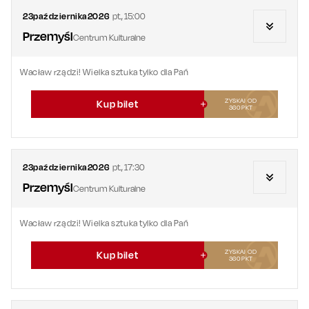
23
października
2026
pt.
,
15:00
Przemyśl
Centrum Kulturalne
Wacław rządzi! Wielka sztuka tylko dla Pań
ZYSKAJ OD
Kup bilet
360
PKT
23
października
2026
pt.
,
17:30
Przemyśl
Centrum Kulturalne
Wacław rządzi! Wielka sztuka tylko dla Pań
ZYSKAJ OD
Kup bilet
360
PKT