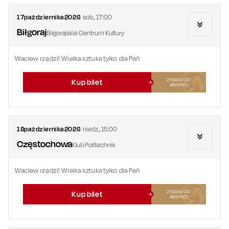
17
października
2026
sob.
,
17:00
Biłgoraj
Biłgorajskie Centrum Kultury
Wacław rządzi! Wielka sztuka tylko dla Pań
ZYSKAJ OD
Kup bilet
450
PKT
18
października
2026
niedz.
,
15:00
Częstochowa
Klub Politechnik
Wacław rządzi! Wielka sztuka tylko dla Pań
ZYSKAJ OD
Kup bilet
405
PKT