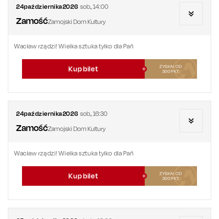
24
października
2026
sob.
,
14:00
Zamość
Zamojski Dom Kultury
Wacław rządzi! Wielka sztuka tylko dla Pań
ZYSKAJ OD
Kup bilet
300
PKT
24
października
2026
sob.
,
16:30
Zamość
Zamojski Dom Kultury
Wacław rządzi! Wielka sztuka tylko dla Pań
ZYSKAJ OD
Kup bilet
300
PKT