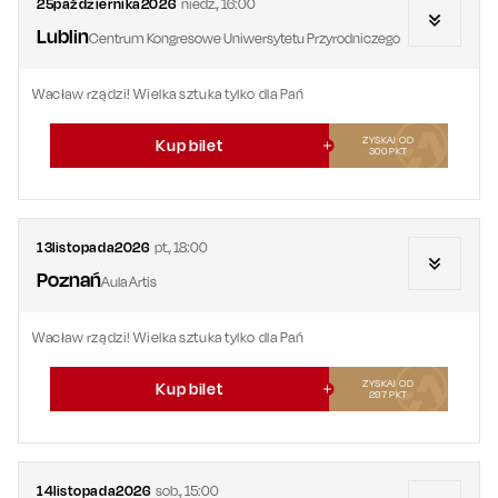
25
października
2026
niedz.
,
16:00
Lublin
Centrum Kongresowe Uniwersytetu Przyrodniczego
Wacław rządzi! Wielka sztuka tylko dla Pań
ZYSKAJ OD
Kup bilet
300
PKT
13
listopada
2026
pt.
,
18:00
Poznań
Aula Artis
Wacław rządzi! Wielka sztuka tylko dla Pań
ZYSKAJ OD
Kup bilet
297
PKT
14
listopada
2026
sob.
,
15:00