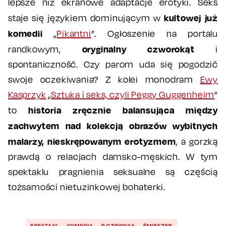
lepsze niż ekranowe adaptacje erotyki. Seks
kultowej już
staje się językiem dominującym w
komedii
„
Pikantni
”. Ogłoszenie na portalu
oryginalny czworokąt
randkowym,
i
spontaniczność. Czy parom uda się pogodzić
swoje oczekiwania? Z kolei monodram
Ewy
Kasprzyk
„
Sztuka i seks, czyli Peggy Guggenheim
”
historia zręcznie balansująca między
to
zachwytem nad kolekcją obrazów wybitnych
malarzy, nieskrępowanym erotyzmem
, a gorzką
prawdą o relacjach damsko-męskich. W tym
spektaklu pragnienia seksualne są częścią
tożsamości nietuzinkowej bohaterki.
SPEKTAKL
KOMEDIA
ROZRYWKA
ŚMIESZNE