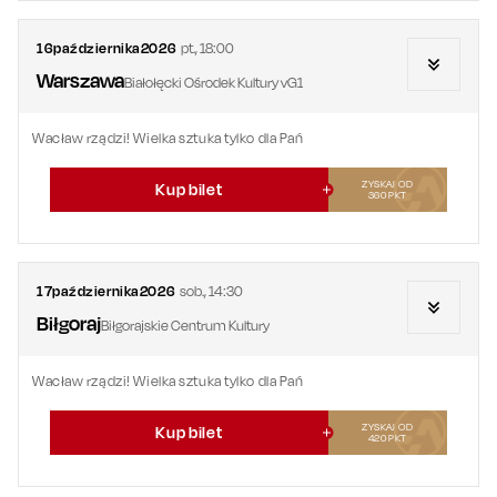
16
października
2026
pt.
,
18:00
Warszawa
Białołęcki Ośrodek Kultury vG1
Wacław rządzi! Wielka sztuka tylko dla Pań
ZYSKAJ OD
Kup bilet
360
PKT
17
października
2026
sob.
,
14:30
Biłgoraj
Biłgorajskie Centrum Kultury
Wacław rządzi! Wielka sztuka tylko dla Pań
ZYSKAJ OD
Kup bilet
420
PKT