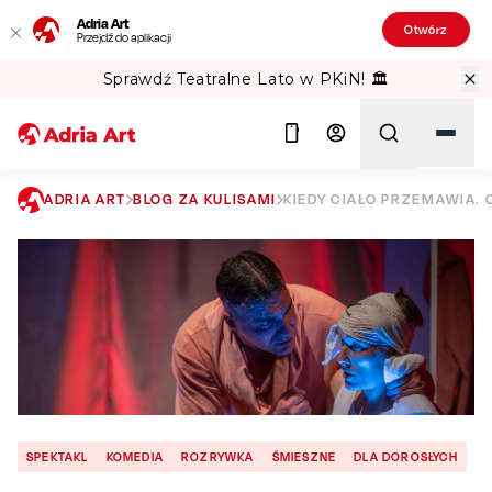
Adria Art
Otwórz
Przejdź do aplikacji
Sprawdź Teatralne Lato w PKiN! 🏛️
ADRIA ART
BLOG ZA KULISAMI
KIEDY CIAŁO PRZEMAWIA. 
Szukaj
SPEKTAKL
KOMEDIA
ROZRYWKA
ŚMIESZNE
DLA DOROSŁYCH