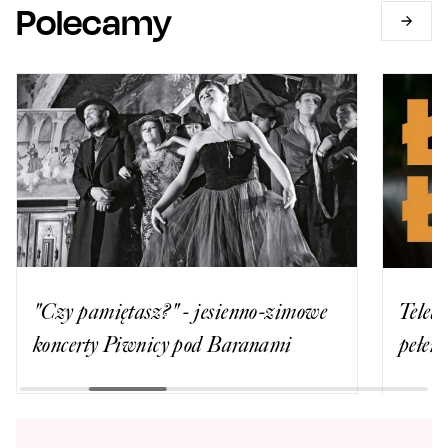
Polecamy
"Czy pamiętasz?" - jesienno-zimowe
Teled
koncerty Piwnicy pod Baranami
pełen 