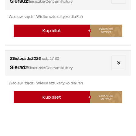
Sieradz
Sieradzkie Centrum Kultury
Wacław rządzi! Wielka sztuka tylko dla Pań
ZYSKAJ OD
Kup bilet
267
PKT
21
listopada
2026
sob.
,
17:30
Sieradz
Sieradzkie Centrum Kultury
Wacław rządzi! Wielka sztuka tylko dla Pań
ZYSKAJ OD
Kup bilet
267
PKT