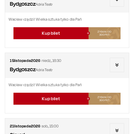
Bydgoszcz
Adria Teatr
Wacław rządzi! Wielka sztuka tylko dla Pań
ZYSKAJ OD
Kup bilet
300
PKT
15
listopada
2026
niedz.
,
16:30
Bydgoszcz
Adria Teatr
Wacław rządzi! Wielka sztuka tylko dla Pań
ZYSKAJ OD
Kup bilet
300
PKT
21
listopada
2026
sob.
,
15:00