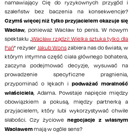
namawiający Cię do ryzykownych przygód i
szaleństw bez baczenia na konsekwencje?
Czymś więcej niż tylko przyjacielem okazuje się
Wacław
, ponieważ Wacław to penis. W nowym
spektaklu „
Wacław rządzi! Wielka sztuka tylko dla
Pań
” reżyser
Jakub Wons
zabiera nas do świata, w
którym intymna część ciała głównego bohatera,
zaczyna podejmować decyzje, wysuwać na
prowadzenie specyficzne pragnienia,
podważać moralność
przypominać o lękach i
właściciela
, Adama. Powstaje napięcie między
obowiązkiem a pokusą, między partnerką a
przyjacielem, który lubi wykorzystywać chwile
negocjacje z własnym
słabości. Czy życiowe
Wacławem
mają w ogóle sens?