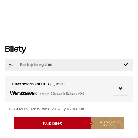
Bilety
Sortuj domyślnie
16
października
2026
pt.
,
15:30
Warszawa
Białołęcki Ośrodek Kultury vG1
Wacław rządzi! Wielka sztuka tylko dla Pań
ZYSKAJ OD
Kup bilet
360
PKT