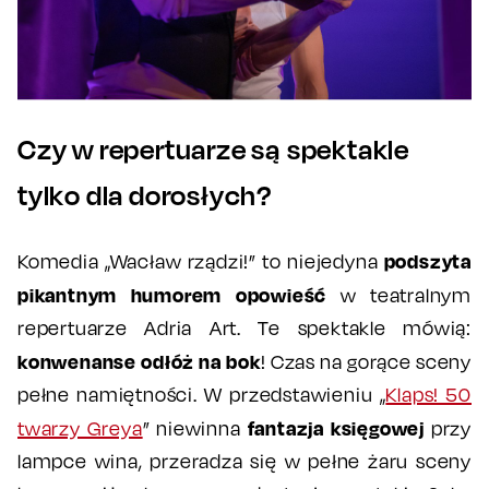
Czy w repertuarze są spektakle
tylko dla dorosłych?
podszyta
Komedia „Wacław rządzi!” to niejedyna
pikantnym humorem opowieść
w teatralnym
repertuarze Adria Art. Te spektakle mówią:
konwenanse odłóż na bok
! Czas na gorące sceny
pełne namiętności. W przedstawieniu „
Klaps! 50
fantazja księgowej
twarzy Greya
” niewinna
przy
lampce wina, przeradza się w pełne żaru sceny