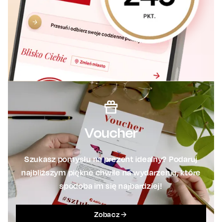
Voucher
Szukasz pomysłu na prezent idealny? Podaruj
najbliższym piękne chwile na wydarzeniu, które
spodoba im się najbardziej!
Zobacz