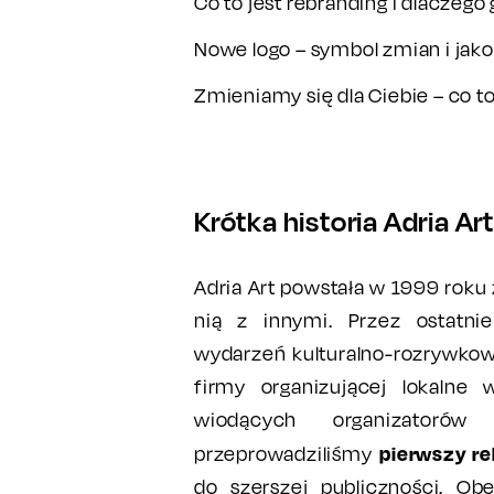
Co to jest rebranding i dlacze
Nowe logo – symbol zmian i jako
Zmieniamy się dla Ciebie – co 
Krótka historia Adria Art
Adria Art powstała w 1999 roku z 
nią z innymi. Przez ostatni
wydarzeń kulturalno-rozrywkowy
firmy organizującej lokalne
wiodących organizato
pierwszy re
przeprowadziliśmy
do szerszej publiczności. Ob