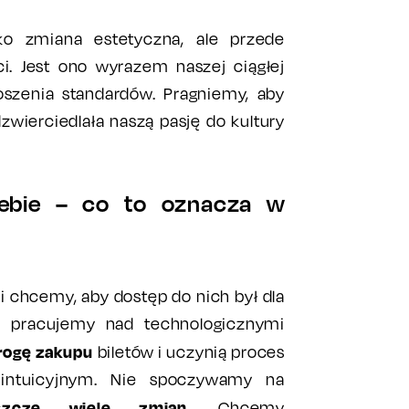
ko zmiana estetyczna, ale przede
i. Jest ono wyrazem naszej ciągłej
oszenia standardów. Pragniemy, aby
zwierciedlała naszą pasję do kultury
iebie – co to oznacza w
 chcemy, aby dostęp do nich był dla
go pracujemy nad technologicznymi
rogę zakupu
biletów i uczynią proces
 intuicyjnym. Nie spoczywamy na
eszcze wiele zmian
. Chcemy