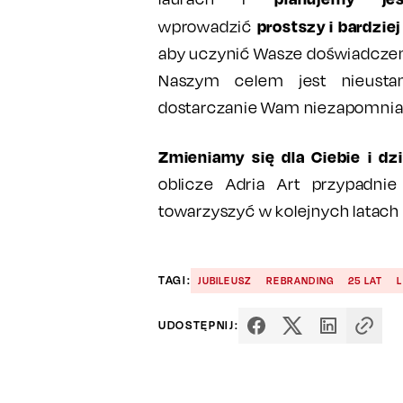
prostszy i bardzie
wprowadzić
aby uczynić Wasze doświadczen
Naszym celem jest nieustan
dostarczanie Wam niezapomnia
Zmieniamy się dla Ciebie i dzi
oblicze Adria Art przypadn
towarzyszyć w kolejnych latach 
TAGI:
JUBILEUSZ
REBRANDING
25 LAT
UDOSTĘPNIJ: