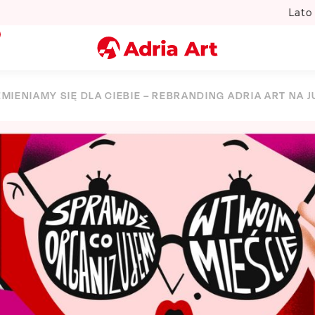
to w Warszawie? Sprawdź Teatralne Lato w Pałacu Kultury! 
Miasto
ZMIENIAMY SIĘ DLA CIEBIE – REBRANDING ADRIA ART NA J
Kategoria
Szukaj