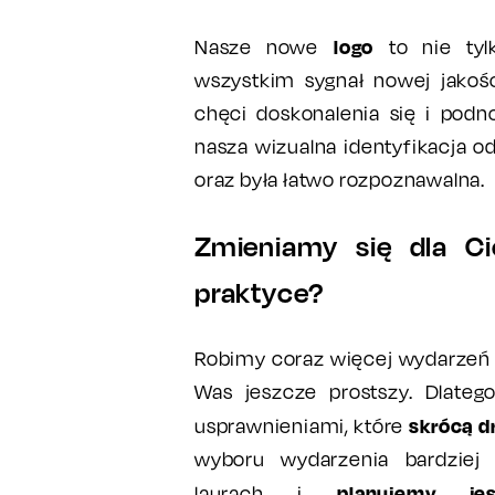
logo
Nasze nowe
to nie tyl
wszystkim sygnał nowej jakośc
chęci doskonalenia się i podn
nasza wizualna identyfikacja od
oraz była łatwo rozpoznawalna.
Zmieniamy się dla C
praktyce?
Robimy coraz więcej wydarzeń i
Was jeszcze prostszy. Dlate
skrócą d
usprawnieniami, które
wyboru wydarzenia bardziej
planujemy j
laurach i