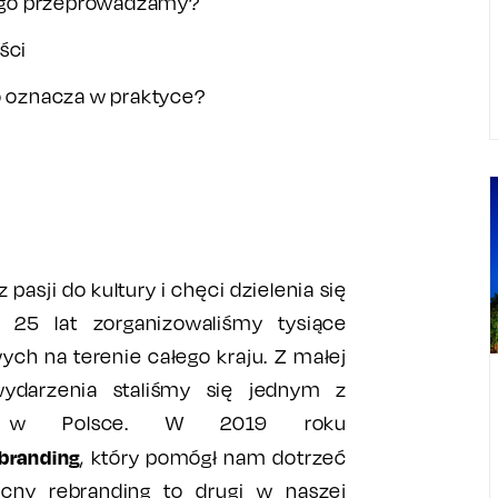
go go przeprowadzamy?
ści
to oznacza w praktyce?
pasji do kultury i chęci dzielenia się
e 25 lat zorganizowaliśmy tysiące
ch na terenie całego kraju. Z małej
 wydarzenia staliśmy się jednym z
rów w Polsce. W 2019 roku
branding
, który pomógł nam dotrzeć
ecny rebranding to drugi w naszej