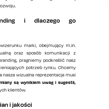
rozwoju.
nding i dlaczego go
izerunku marki, obejmujący m.in.
izualną oraz sposób komunikacji z
branding, pragniemy podkreślić nasz
mieniających potrzeb rynku. Chcemy
 a nasza wizualna reprezentacja musi
miany są wynikiem uwag i sugestii,
ych klientów.
an i jakości