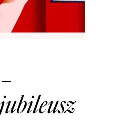
 –
jubileusz