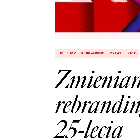
JUBILEUSZ
REBRANDING
25 LAT
LOGO
Zmieniamy
rebrandin
25-lecia