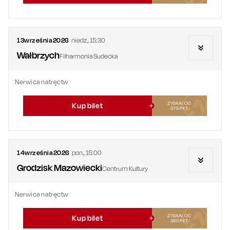
13
września
2026
niedz.
,
15:30
Wałbrzych
Filharmonia Sudecka
Nerwica natręctw
ZYSKAJ OD
Kup bilet
375
PKT
14
września
2026
pon.
,
15:00
Grodzisk Mazowiecki
Centrum Kultury
Nerwica natręctw
ZYSKAJ OD
Kup bilet
390
PKT