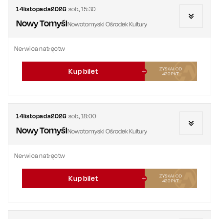
14
listopada
2026
sob.
,
15:30
Nowy Tomyśl
Nowotomyski Ośrodek Kultury
Nerwica natręctw
ZYSKAJ OD
Kup bilet
420
PKT
14
listopada
2026
sob.
,
18:00
Nowy Tomyśl
Nowotomyski Ośrodek Kultury
Nerwica natręctw
ZYSKAJ OD
Kup bilet
420
PKT