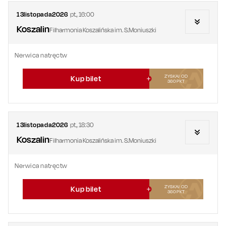
13
listopada
2026
pt.
,
16:00
Koszalin
Filharmonia Koszalińska im. S.Moniuszki
Nerwica natręctw
ZYSKAJ OD
Kup bilet
360
PKT
13
listopada
2026
pt.
,
18:30
Koszalin
Filharmonia Koszalińska im. S.Moniuszki
Nerwica natręctw
ZYSKAJ OD
Kup bilet
360
PKT