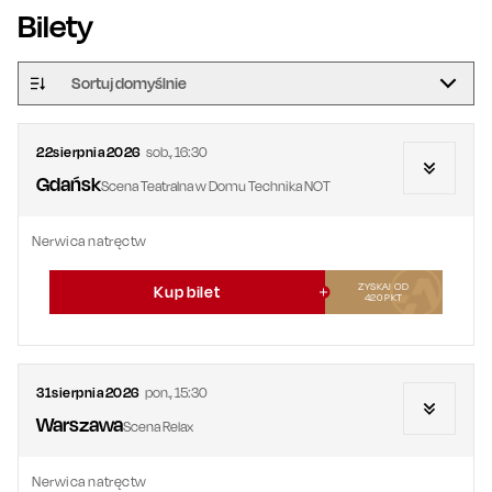
Bilety
Sortuj domyślnie
22
sierpnia
2026
sob.
,
16:30
Gdańsk
Scena Teatralna w Domu Technika NOT
Nerwica natręctw
ZYSKAJ OD
Kup bilet
420
PKT
31
sierpnia
2026
pon.
,
15:30
Warszawa
Scena Relax
Nerwica natręctw