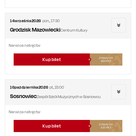
14
września
2026
pon.
,
17:30
Grodzisk Mazowiecki
Centrum Kultury
Nerwica natręctw
ZYSKAJ OD
Kup bilet
390
PKT
16
października
2026
pt.
,
15:00
Sosnowiec
Zespół Szkół Muzycznych w Sosnowcu
Nerwica natręctw
ZYSKAJ OD
Kup bilet
210
PKT