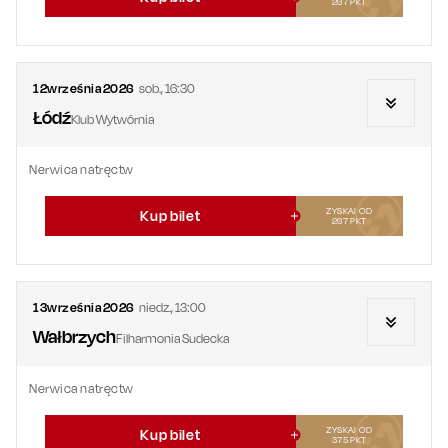
267
PKT
12
września
2026
sob.
,
16:30
Łódź
Klub Wytwórnia
Nerwica natręctw
ZYSKAJ OD
Kup bilet
267
PKT
13
września
2026
niedz.
,
13:00
Wałbrzych
Filharmonia Sudecka
Nerwica natręctw
ZYSKAJ OD
Kup bilet
375
PKT