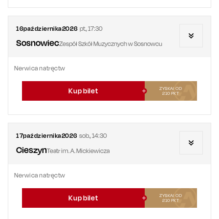
16
października
2026
pt.
,
17:30
Sosnowiec
Zespół Szkół Muzycznych w Sosnowcu
Nerwica natręctw
ZYSKAJ OD
Kup bilet
210
PKT
17
października
2026
sob.
,
14:30
Cieszyn
Teatr im. A. Mickiewicza
Nerwica natręctw
ZYSKAJ OD
Kup bilet
210
PKT