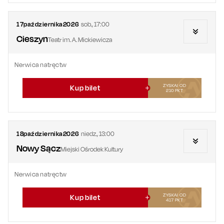
17
października
2026
sob.
,
17:00
Cieszyn
Teatr im. A. Mickiewicza
Nerwica natręctw
ZYSKAJ OD
Kup bilet
210
PKT
18
października
2026
niedz.
,
13:00
Nowy Sącz
Miejski Ośrodek Kultury
Nerwica natręctw
ZYSKAJ OD
Kup bilet
417
PKT