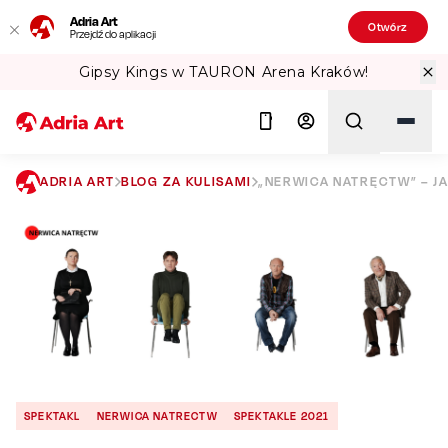
Adria Art
Otwórz
Przejdź do aplikacji
Gipsy Kings w TAURON Arena Kraków!
ADRIA ART
BLOG ZA KULISAMI
„NERWICA NATRĘCTW” – J
Szukaj
SPEKTAKL
NERWICA NATRECTW
SPEKTAKLE 2021