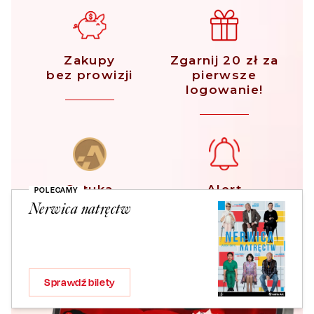
Zakupy
Zgarnij 20 zł za
bez prowizji
pierwsze
logowanie!
Sztuka
Alert
POLECAMY
korzyści
biletowy
Nerwica natręctw
Sprawdź bilety