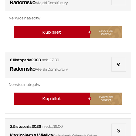
Radomsko
Miejski Dom Kultury
Nerwica natręctw
ZYSKAJ OD
Kup bilet
300
PKT
21
listopada
2026
sob.
,
17:30
Radomsko
Miejski Dom Kultury
Nerwica natręctw
ZYSKAJ OD
Kup bilet
300
PKT
22
listopada
2026
niedz.
,
16:00
Kazimierza Wielka
Kazimierski Ośrodek Kultury