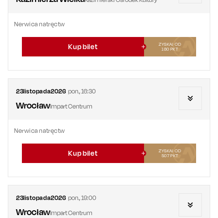
Nerwica natręctw
ZYSKAJ OD
Kup bilet
180
PKT
23
listopada
2026
pon.
,
16:30
Wrocław
Impart Centrum
Nerwica natręctw
ZYSKAJ OD
Kup bilet
507
PKT
23
listopada
2026
pon.
,
19:00
Wrocław
Impart Centrum