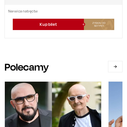
Nerwica natręctw
ZYSKAJ OD
Kup bilet
507
PKT
Polecamy