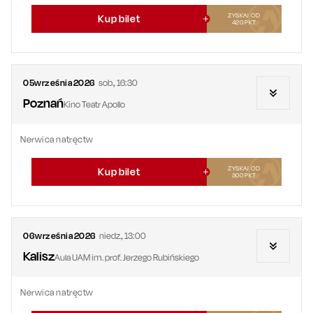
ZYSKAJ OD
Kup bilet
420
PKT
05
września
2026
sob.
,
16:30
Poznań
Kino Teatr Apollo
Nerwica natręctw
ZYSKAJ OD
Kup bilet
300
PKT
06
września
2026
niedz.
,
13:00
Kalisz
Aula UAM im. prof. Jerzego Rubińskiego
Nerwica natręctw