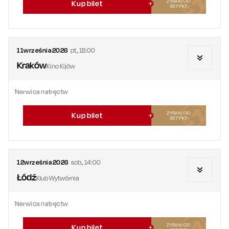
ZYSKAJ OD
Kup bilet
357
PKT
11
września
2026
pt.
,
18:00
Kraków
Kino Kijów
Nerwica natręctw
ZYSKAJ OD
Kup bilet
357
PKT
12
września
2026
sob.
,
14:00
Łódź
Klub Wytwórnia
Nerwica natręctw
ZYSKAJ OD
Kup bilet