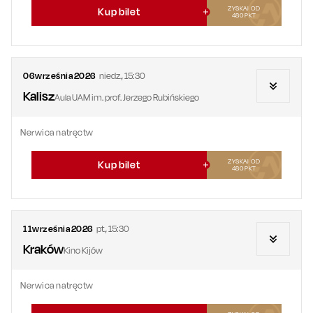
ZYSKAJ OD
Kup bilet
480
PKT
06
września
2026
niedz.
,
15:30
Kalisz
Aula UAM im. prof. Jerzego Rubińskiego
Nerwica natręctw
ZYSKAJ OD
Kup bilet
480
PKT
11
września
2026
pt.
,
15:30
Kraków
Kino Kijów
Nerwica natręctw