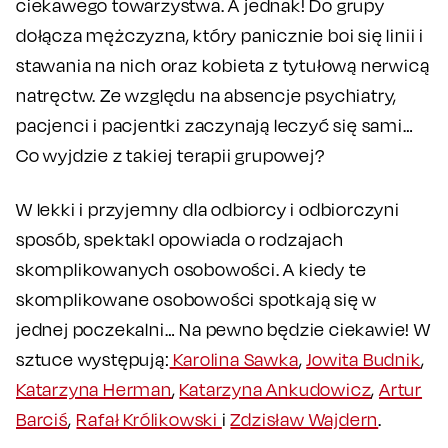
ciekawego towarzystwa. A jednak! Do grupy
dołącza mężczyzna, który panicznie boi się linii i
stawania na nich oraz kobieta z tytułową nerwicą
natręctw. Ze względu na absencje psychiatry,
pacjenci i pacjentki zaczynają leczyć się sami…
Co wyjdzie z takiej terapii grupowej?
W lekki i przyjemny dla odbiorcy i odbiorczyni
sposób, spektakl opowiada o rodzajach
skomplikowanych osobowości. A kiedy te
skomplikowane osobowości spotkają się w
jednej poczekalni… Na pewno będzie ciekawie! W
sztuce występują:
Karolina Sawka
,
Jowita Budnik
,
Katarzyna Herman
,
Katarzyna Ankudowicz
,
Artur
Barciś
,
Rafał Królikowski
i
Zdzisław Wajdern
.