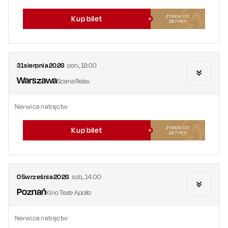
ZYSKAJ OD
Kup bilet
297
PKT
31
sierpnia
2026
pon.
,
18:00
Warszawa
Scena Relax
Nerwica natręctw
ZYSKAJ OD
Kup bilet
297
PKT
05
września
2026
sob.
,
14:00
Poznań
Kino Teatr Apollo
Nerwica natręctw