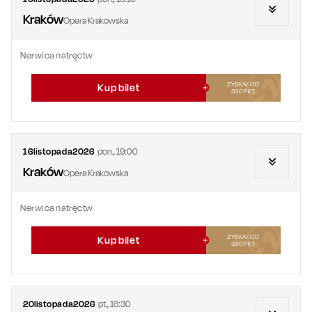
Kraków
Opera Krakowska
Nerwica natręctw
ZYSKAJ OD
Kup bilet
330
PKT
16
listopada
2026
pon.
,
19:00
Kraków
Opera Krakowska
Nerwica natręctw
ZYSKAJ OD
Kup bilet
330
PKT
20
listopada
2026
pt.
,
16:30