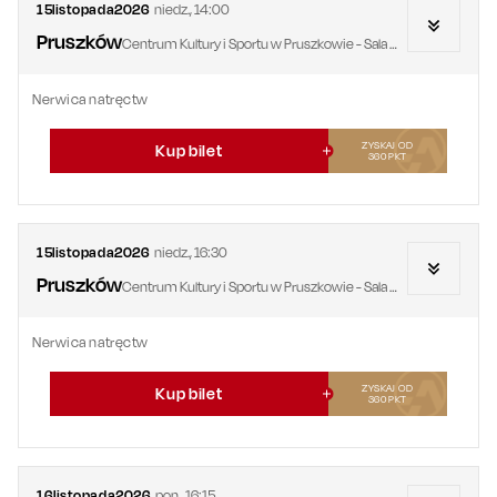
15
listopada
2026
niedz.
,
14:00
Pruszków
Centrum Kultury i Sportu w Pruszkowie - Sala Widowiskowa
Nerwica natręctw
ZYSKAJ OD
Kup bilet
360
PKT
15
listopada
2026
niedz.
,
16:30
Pruszków
Centrum Kultury i Sportu w Pruszkowie - Sala Widowiskowa
Nerwica natręctw
ZYSKAJ OD
Kup bilet
360
PKT
16
listopada
2026
pon.
,
16:15