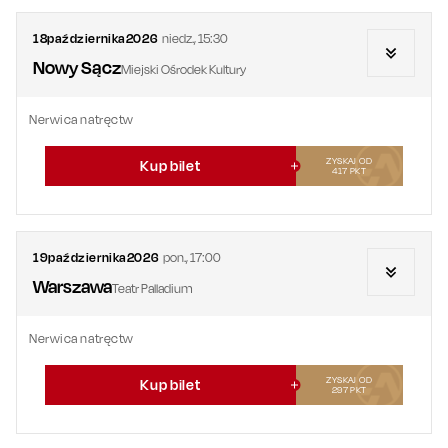
18
października
2026
niedz.
,
15:30
Nowy Sącz
Miejski Ośrodek Kultury
Nerwica natręctw
ZYSKAJ OD
Kup bilet
417
PKT
19
października
2026
pon.
,
17:00
Warszawa
Teatr Palladium
Nerwica natręctw
ZYSKAJ OD
Kup bilet
297
PKT