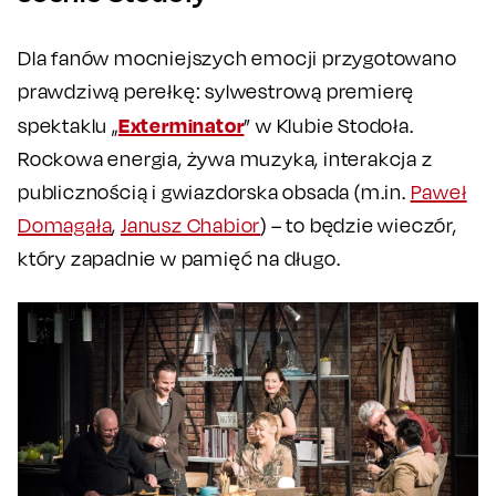
Dla fanów mocniejszych emocji przygotowano
prawdziwą perełkę: sylwestrową premierę
Exterminator
spektaklu „
” w Klubie Stodoła.
Rockowa energia, żywa muzyka, interakcja z
publicznością i gwiazdorska obsada (m.in.
Paweł
Domagała
,
Janusz Chabior
) – to będzie wieczór,
który zapadnie w pamięć na długo.