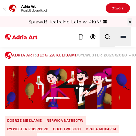
Adria Art
Otwórz
Przejdź do aplikacji
Sprawdź Teatralne Lato w PKiN! 🏛️
ADRIA ART
BLOG ZA KULISAMI
SYLWESTER 2025/2026 – 
Szukaj
DOBRZE SIĘ KŁAMIE
NERWICA NATRECTW
SYLWESTER 2025/2026
GOŁO I WESOŁO
GRUPA MOCARTA