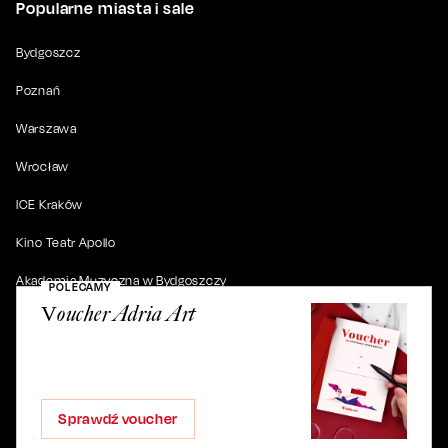
Popularne miasta i sale
Bydgoszcz
Poznań
Warszawa
Wrocław
ICE Kraków
Kino Teatr Apollo
Akademia Muzyczna w Bydgoszczy
POLECAMY
Voucher Adria Art
© 2019-
2026
. Wszystkie prawa zastrzeżone.
Sprawdź voucher
ul. Artura Grottgera 4/2, 85-227 Bydgoszcz