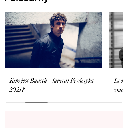
Kim jest Baasch – laureat Fryderyka
Leona
2021?
zmarł