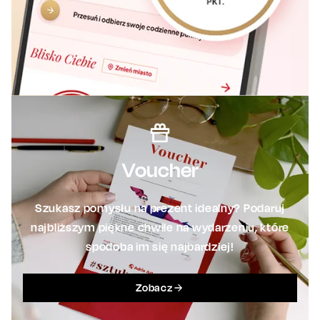
Voucher
Szukasz pomysłu na prezent idealny? Podaruj
najbliższym piękne chwile na wydarzeniu, które
spodoba im się najbardziej!
Zobacz