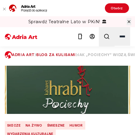
Adria Art
Otwórz
Przejdź do aplikacji
Sprawdź Teatralne Lato w PKiN! 🏛️
ADRIA ART
BLOG ZA KULISAMI
JAK „POCIECHY” WIDZĄ Ś
Szukaj
SKECZE
NA ŻYWO
ŚMIESZNE
HUMOR
WYDARZENIA KULTURALNE