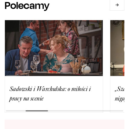
Polecamy
Sadowski i Warchulska: o miłości i
„Szalo
pracy na scenie
nigdy 