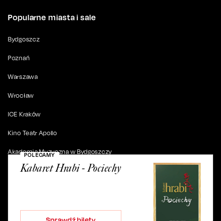
Popularne miasta i sale
Bydgoszcz
Poznań
Warszawa
Wrocław
ICE Kraków
Kino Teatr Apollo
Akademia Muzyczna w Bydgoszczy
POLECAMY
Kabaret Hrabi - Pociechy
© 2019-
2026
. Wszystkie prawa zastrzeżone.
Sprawdź bilety