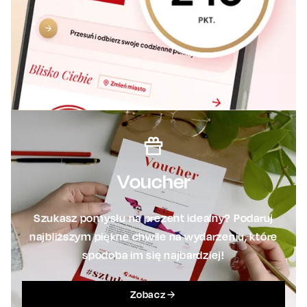
Voucher
Szukasz pomysłu na prezent idealny? Podaruj
najbliższym piękne chwile na wydarzeniu, które
spodoba im się najbardziej!
Zobacz