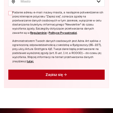
Miasto
Podanie adresu e-mail i nazwy miasta, a następnie potwierdzenie ich
przez kliknięcie przycisku "Zapisz się", oznacza zgodę na
przetwarzanie danych osobowych w tym zakresie, wyłącznie w celu
dostarczania biuletynu informacyjnego "Newsletter" do czasu
wycofania zgody. Szczegóły dotyczące przetwarzania danych
Regulaminie
Polityce Prywatności
zawarte są w
i
.
Administratorem Twoich danych osobowych jest Adria Art spółka z
ograniczoną odpowiedzialnością z siedzibą w Bydgoszczy (85- 227),
przy ulicy Artura Grottgera 4/2. Twoje dane będą przetwarzane na
podstawie wyrażonej zgody (art. 6 ust. 1 lit. a RODOD) – do czasu jej
wycofania. Więcej informacji na temat przetwarzania danych
tutaj.
znajdziesz
Zapisz się