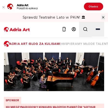
Adria Art
Otwórz
Przejdź do aplikacji
Sprawdź Teatralne Lato w PKiN! 🏛️
ADRIA ART
BLOG ZA KULISAMI
WSPIERAMY MŁODE TALENT
Szukaj
SPONSOR
XIII MIĘDZYNARODOWY KONKURS MŁODYCH PIANISTÓW "ARTHUR