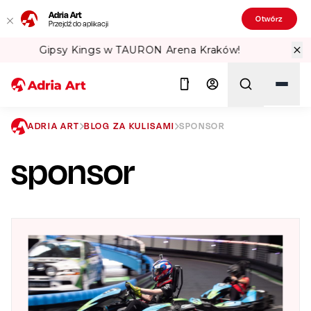
Adria Art
Otwórz
Przejdź do aplikacji
ów!
Sprawdź Teatralne Lato w PKiN! 
ADRIA ART
BLOG ZA KULISAMI
SPONSOR
sponsor
Szukaj