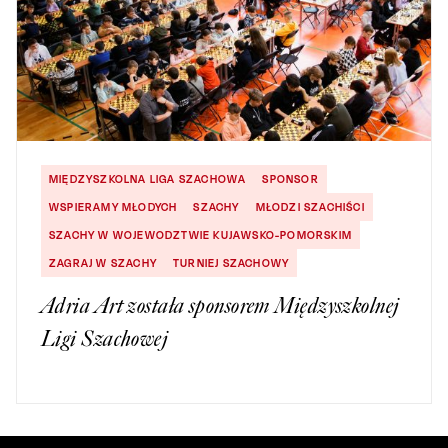
MIĘDZYSZKOLNA LIGA SZACHOWA
SPONSOR
WSPIERAMY MŁODYCH
SZACHY
MŁODZI SZACHIŚCI
SZACHY W WOJEWODZTWIE KUJAWSKO-POMORSKIM
ZAGRAJ W SZACHY
TURNIEJ SZACHOWY
Adria Art została sponsorem Międzyszkolnej
Ligi Szachowej