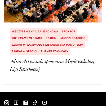
MIĘDZYSZKOLNA LIGA SZACHOWA
SPONSOR
WSPIERAMY MŁODYCH
SZACHY
MŁODZI SZACHIŚCI
SZACHY W WOJEWODZTWIE KUJAWSKO-POMORSKIM
ZAGRAJ W SZACHY
TURNIEJ SZACHOWY
Adria Art została sponsorem Międzyszkolnej
Ligi Szachowej