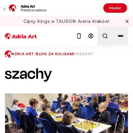
Adria Art
Otwórz
Przejdź do aplikacji
 Kraków!
Sprawdź Teatralne Lato w PK
ADRIA ART
BLOG ZA KULISAMI
SZACHY
szachy
Szukaj