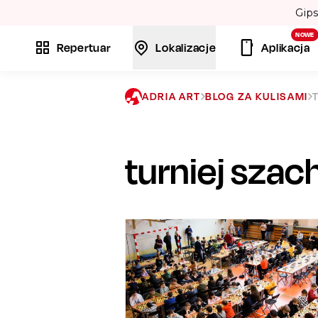
Gipsy Kings w Krakowie! Twórcy przebojów: „Bamboléo” i „
NOWE
Repertuar
Lokalizacje
Aplikacja
ADRIA ART
BLOG ZA KULISAMI
turniej sza