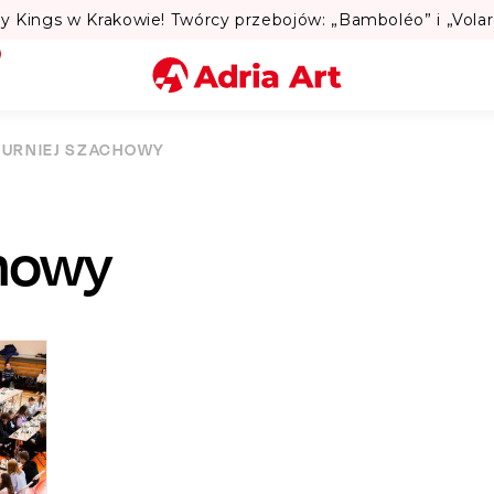
Volare”. 💃
Miasto
TURNIEJ SZACHOWY
Kategoria
chowy
Szukaj