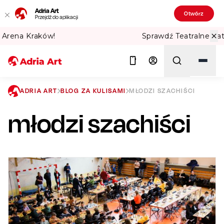
Adria Art
Otwórz
Przejdź do aplikacji
Sprawdź Teatralne Lato w PKiN! 🏛️
ADRIA ART
BLOG ZA KULISAMI
MŁODZI SZACHIŚCI
młodzi szachiści
Szukaj