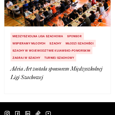
MIĘDZYSZKOLNA LIGA SZACHOWA
SPONSOR
WSPIERAMY MŁODYCH
SZACHY
MŁODZI SZACHIŚCI
SZACHY W WOJEWODZTWIE KUJAWSKO-POMORSKIM
ZAGRAJ W SZACHY
TURNIEJ SZACHOWY
Adria Art została sponsorem Międzyszkolnej
Ligi Szachowej