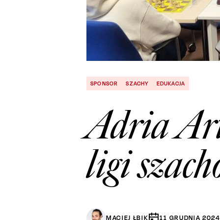
SPONSOR
SZACHY
EDUKACJA
Adria Ar
ligi szac
MACIEJ ŁBIK
11
GRUDNIA
202