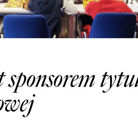
t sponsorem tyt
howej
4