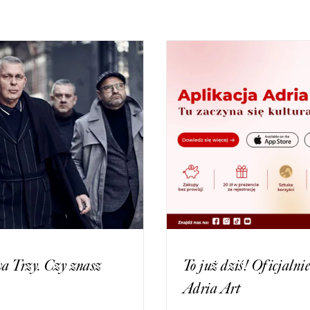
a Trzy. Czy znasz
To już dziś! Oficjaln
Adria Art