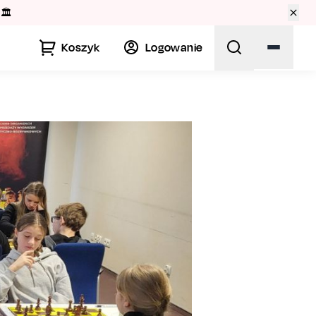
🏛️
Koszyk
Logowanie