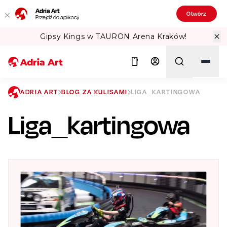
Adria Art
Otwórz
Przejdź do aplikacji
RON Arena Kraków!
Sprawdź Teatralne
ADRIA ART
BLOG ZA KULISAMI
LIGA_KARTINGOWA
Liga_kartingowa
Szukaj