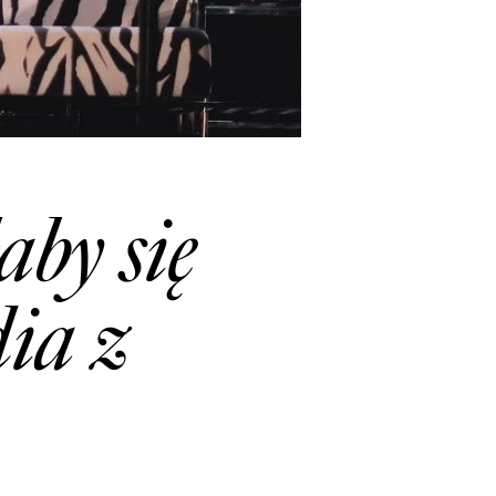
by się
ia z