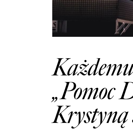
Każdemu 
„Pomoc D
Krystyną