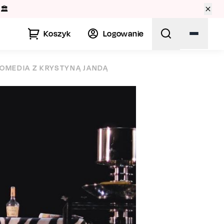
🏛️
Koszyk
Logowanie
OMEDIA Z KRYSTYNĄ JANDĄ