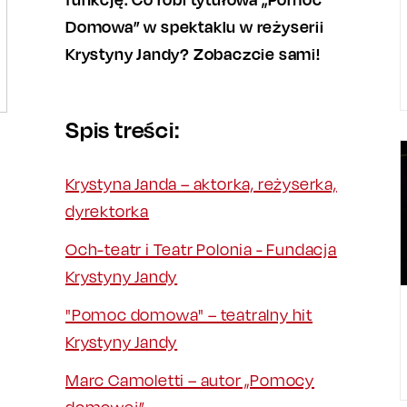
Domowa” w spektaklu w reżyserii
Krystyny Jandy? Zobaczcie sami!
Spis treści:
Krystyna Janda – aktorka, reżyserka,
dyrektorka
Och-teatr i Teatr Polonia - Fundacja
Krystyny Jandy
"Pomoc domowa" – teatralny hit
Krystyny Jandy
Marc Camoletti – autor „Pomocy