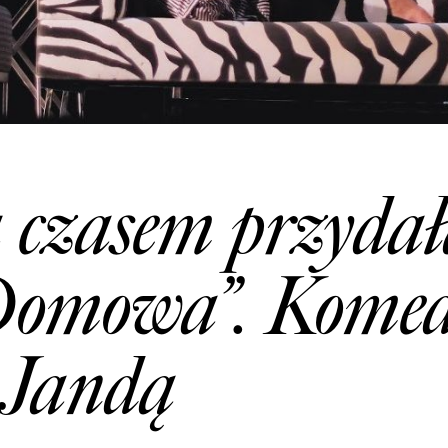
czasem przydała
omowa”. Komed
 Jandą