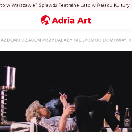
to w Warszawie? Sprawdź Teatralne Lato w Pałacu Kultury! 
Miasto
KAŻDEMU CZASEM PRZYDAŁABY SIĘ „POMOC DOMOWA”. K
Kategoria
Szukaj