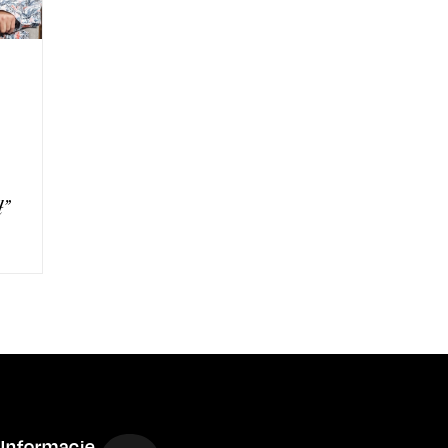
ł”
Informacje