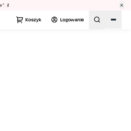
Lato w Warszawie? Sprawdź Teatralne Lato w Pałacu Kul
Koszyk
Logowanie