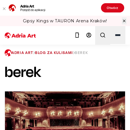
Adria Art
Otwórz
Przejdź do aplikacji
Gipsy Kings w TAURON Arena Kraków!
ADRIA ART
BLOG ZA KULISAMI
BEREK
berek
Szukaj