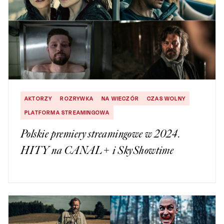
AKTORZY
ROZRYWKA
NA WIECZÓR
CZAS WOLNY
PLATFORMA STREAMINGOWA
Polskie premiery streamingowe w 2024.
HITY na CANAL+ i SkyShowtime