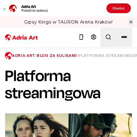
Adria Art
Otwórz
Przejdź do aplikacji
raków!
Sprawdź Teatralne Lato w PKiN!
ADRIA ART
BLOG ZA KULISAMI
PLATFORMA STREAMINGO
Platforma
Szukaj
streamingowa