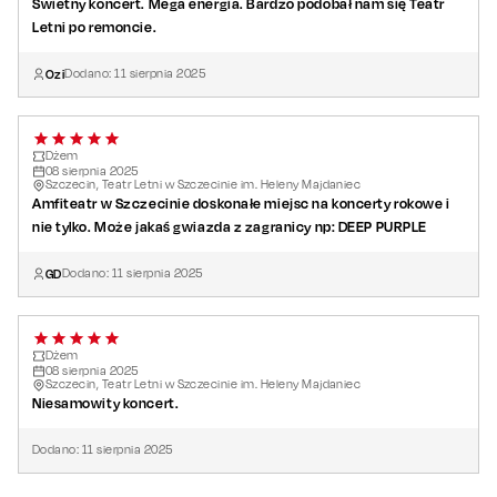
Świetny koncert. Mega energia. Bardzo podobał nam się Teatr
Letni po remoncie.
Ozi
Dodano:
11
sierpnia
2025
Dżem
08
sierpnia
2025
Szczecin, Teatr Letni w Szczecinie im. Heleny Majdaniec
Amfiteatr w Szczecinie doskonałe miejsc na koncerty rokowe i
nie tylko. Może jakaś gwiazda z zagranicy np: DEEP PURPLE
GD
Dodano:
11
sierpnia
2025
Dżem
08
sierpnia
2025
Szczecin, Teatr Letni w Szczecinie im. Heleny Majdaniec
Niesamowity koncert.
Dodano:
11
sierpnia
2025