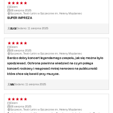
Dżem
08
sierpnia
2025
Szczecin, Teatr Letni w Szczecinie im. Heleny Majdaniec
SUPER IMPREZA
BUGI
Dodano:
11
sierpnia
2025
Dżem
08
sierpnia
2025
Szczecin, Teatr Letni w Szczecinie im. Heleny Majdaniec
Bardzo dobry koncert legendarnego zespołu, jak się można było
spodziewać. Ochrona powinna wiedzieć na czym polega
koncert rockowy i reagować mniej nerwowo na publiczność
która chce się bawić przy muzyce.
NN
Dodano:
11
sierpnia
2025
Dżem
08
sierpnia
2025
Szczecin, Teatr Letni w Szczecinie im. Heleny Majdaniec