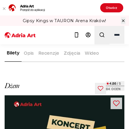
Adria Art
Otwórz
Przejdź do aplikacji
Gipsy Kings w TAURON Arena Kraków!
Bilety
Opis
Recenzje
Zdjęcia
Wideo
ADRIA ART
REPERTUAR
DŻEM
Szukaj
4.86
/ 5
Dżem
64
OCEN