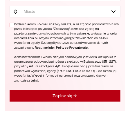
Miasto
Podanie adresu e-mail i nazwy miasta, a następnie potwierdzenie ich
przez kliknięcie przycisku "Zapisz się", oznacza zgodę na
przetwarzanie danych osobowych w tym zakresie, wyłącznie w celu
dostarczania biuletynu informacyjnego "Newsletter" do czasu
wycofania zgody. Szczegóły dotyczące przetwarzania danych
Regulaminie
Polityce Prywatności
zawarte są w
i
.
Administratorem Twoich danych osobowych jest Adria Art spółka z
ograniczoną odpowiedzialnością z siedzibą w Bydgoszczy (85- 227),
przy ulicy Artura Grottgera 4/2. Twoje dane będą przetwarzane na
podstawie wyrażonej zgody (art. 6 ust. 1 lit. a RODOD) – do czasu jej
wycofania. Więcej informacji na temat przetwarzania danych
tutaj.
znajdziesz
Zapisz się