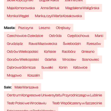
Maja Komorowska
Anna Seniuk
Magdalena Waligórska
Monika Węgiel
Marika, czyli Marta Kosakowska
Miasta:
Pszczyna
Leszno
Otrębusy
Czechowice-Dziedzice
Ostróda
Częstochowa
Marki
Grudziądz
Rawa Mazowiecka
Świebodzin
Rzeszów
Ostrów Wielkopolski
Końskie
Racibórz
Gniezno
Gorzów Wielkopolski
Gdańsk
Wrocław
Sosnowiec
Dąbrowa Górnicza
Suwałki
Konin
Katowice
Mrągowo
Koszalin
Sale:
Mała Warszawa
Centrum Kongresowe Uniwersytetu Przyrodniczego w Lublinie
Teatr Polski we Wrocławiu
Teatr Współczesny w Szczecinie
Sala koncertowa Radia Wrocław