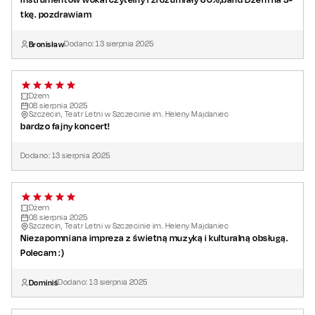
tkę. pozdrawiam
Bronisław
Dodano:
13
sierpnia
2025
Dżem
08
sierpnia
2025
Szczecin, Teatr Letni w Szczecinie im. Heleny Majdaniec
bardzo fajny koncert!
Dodano:
13
sierpnia
2025
Dżem
08
sierpnia
2025
Szczecin, Teatr Letni w Szczecinie im. Heleny Majdaniec
Niezapomniana impreza z świetną muzyką i kulturalną obsługą.
Polecam :)
Dominiś
Dodano:
13
sierpnia
2025