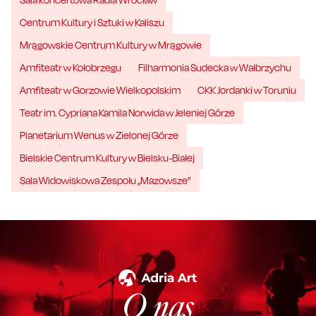
Centrum Kultury i Sztuki w Kaliszu
Mrągowskie Centrum Kultury w Mrągowie
Amfiteatr w Kołobrzegu
Filharmonia Sudecka w Wałbrzychu
Amfiteatr w Gorzowie Wielkopolskim
CKK Jordanki w Toruniu
Teatr im. Cypriana Kamila Norwida w Jeleniej Górze
Planetarium Wenus w Zielonej Górze
Bielskie Centrum Kultury w Bielsku-Białej
Sala Widowiskowa Zespołu „Mazowsze”
O nas