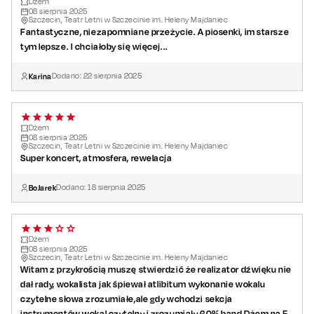
Dżem
08
sierpnia
2025
Jerzy Styczyński
– gitara
Szczecin, Teatr Letni w Szczecinie im. Heleny Majdaniec
Janusz Borzucki
– instrumenty klawiszowe
Fantastyczne, niezapomniane przeżycie. A piosenki, im starsze
Benedykt „Beno” Otręba
tym lepsze. I chciałoby się więcej...
– bas, śpiew
Zbigniew Szczerbiński
– perkusja
Karina
Dodano:
22
sierpnia
2025
Dżem
08
sierpnia
2025
Szczecin, Teatr Letni w Szczecinie im. Heleny Majdaniec
Super koncert, atmosfera, rewelacja
BoJarek
Dodano:
18
sierpnia
2025
Dżem
08
sierpnia
2025
Szczecin, Teatr Letni w Szczecinie im. Heleny Majdaniec
Witam z przykrością muszę stwierdzić że realizator dźwięku nie
dał rady, wokalista jak śpiewał atlibitum wykonanie wokalu
czytelne słowa zrozumiałe,ale gdy wchodzi sekcja
instrumentów wokal czytelny i zrozumiały 60%,band Dżem na 5-