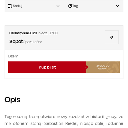
Sortuj
Tag
09
sierpnia
2026
niedz.
,
17.00
Sopot
Opera Leśna
Dżem
ZYSKAJ OD
Kup bilet
420
PKT
Opis
Tegoroczną trasę otwiera nowy rozdział w historii grupy: za
mikrofonem stanął Sebastian Riedel, niosąc dalej rodzinne