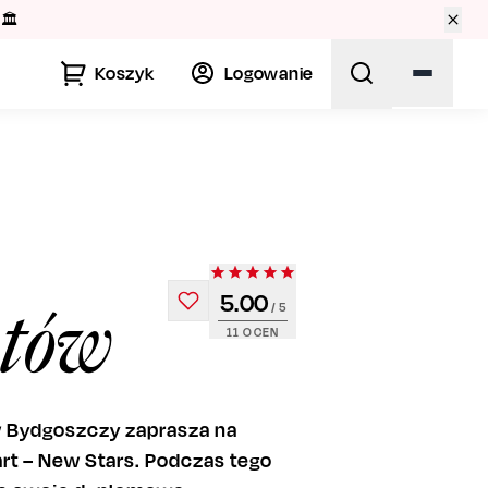
🏛️
Koszyk
Logowanie
5.00
ntów
/ 5
11
OCEN
 Bydgoszczy zaprasza na
t – New Stars. Podczas tego