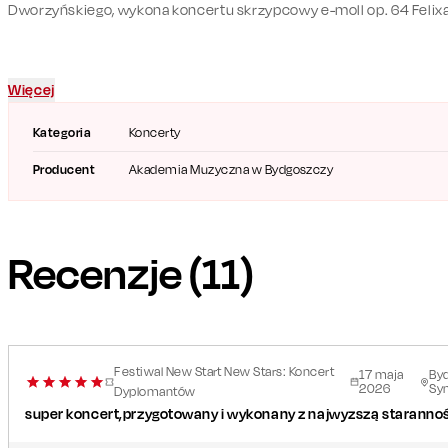
Dworzyńskiego, wykona koncertu skrzypcowy e-moll op. 64 Feli
Więcej
Kategoria
Koncerty
Producent
Akademia Muzyczna w Bydgoszczy
Recenzje (
11
)
Festiwal New Start New Stars: Koncert
17
maja
By
2026
Sy
Dyplomantów
super koncert,przygotowany i wykonany z najwyzszą staranno