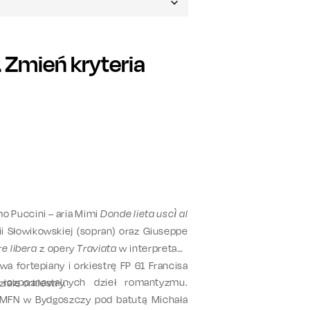
Zmień kryteria
o Puccini – aria Mimi
Donde lieta uscì al
i Słowikowskiej (sopran) oraz Giuseppe
e libera
z opery
Traviata
w interpretacji
a fortepiany i orkiestrę FP 61 Francisa
 rozpoznawalnych dzieł romantyzmu.
ale orkiestry.
AMFN w Bydgoszczy pod batutą Michała