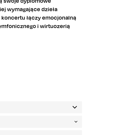
ją swoje dyplomowe
dziej wymagające dzieła
m koncertu łączy emocjonalną
ymfonicznego i wirtuozerią