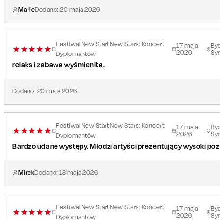
Marie
Dodano:
20
maja
2026
Festiwal New Start New Stars: Koncert
17
maja
By
2026
Sy
Dyplomantów
relaks i zabawa wyśmienita.
Dodano:
20
maja
2026
Festiwal New Start New Stars: Koncert
17
maja
By
2026
Sy
Dyplomantów
Bardzo udane występy. Młodzi artyści prezentujący wysoki poz
Mirek
Dodano:
18
maja
2026
Festiwal New Start New Stars: Koncert
17
maja
By
2026
Sy
Dyplomantów