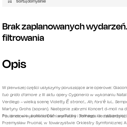
Sortuj domyślnie
Brak zaplanowanych wydarzeń. 
filtrowania
Opis
W pierwszej części usłyszymy poruszające arie operowe: Giacom
tuo grido d’amore
z III aktu opery
Cyganeria
w wykonaniu Natali
Verdiego – wielką scenę Violetty
È strano!… Ah, fors’è lui… Sempr
Martyny Grohs (sopran). Następnie zabrzmi Koncert d-moll na dw
Po przerwie publiczność wysłucha jednego z najbardziej
Poulenca, w wykonaniu Damiana Tatary i Tomasza Kłeczka przy udzi
Przemysław Prucnal, w towarzystwie Orkiestry Symfonicznej 