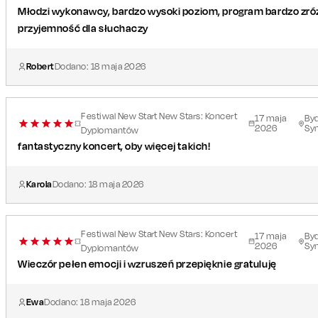
Młodzi wykonawcy, bardzo wysoki poziom, program bardzo zróz
przyjemność dla słuchaczy
Robert
Dodano:
18
maja
2026
Festiwal New Start New Stars: Koncert
17
maja
By
2026
Sy
Dyplomantów
fantastyczny koncert, oby więcej takich!
Karola
Dodano:
18
maja
2026
Festiwal New Start New Stars: Koncert
17
maja
By
2026
Sy
Dyplomantów
Wieczór pełen emocji i wzruszeń przepięknie gratuluję
Ewa
Dodano:
18
maja
2026