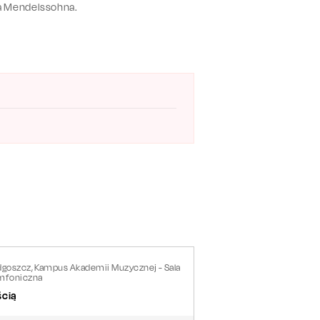
xa Mendelssohna.
dgoszcz, Kampus Akademii Muzycznej - Sala
mfoniczna
ścią