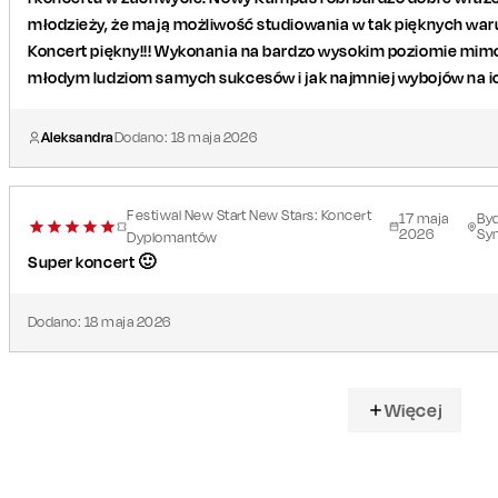
młodzieży, że mają możliwość studiowania w tak pięknych warunk
Koncert piękny!!! Wykonania na bardzo wysokim poziomie mim
młodym ludziom samych sukcesów i jak najmniej wybojów na ic
Aleksandra
Dodano:
18
maja
2026
Festiwal New Start New Stars: Koncert
17
maja
By
2026
Sy
Dyplomantów
Super koncert 🙂
Dodano:
18
maja
2026
Więcej