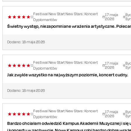
Festiwal New Start New Stars: Koncert
17
maja
By
2026
Sy
Dyplomantów
Świetny występ, niezapomniane wrażenia artystyczne. Polec
Dodano:
18
maja
2026
Festiwal New Start New Stars: Koncert
17
maja
By
2026
Sy
Dyplomantów
Jak zwykle wszystko na najwyższym poziomie, koncert cudny.
Dodano:
18
maja
2026
Festiwal New Start New Stars: Koncert
17
maja
By
2026
Sy
Dyplomantów
Bardzo chciałam odwiedzić Kampus Akademii Muzycznej i się
i koncertu w zachwycie. Nowy Kampus robi bardzo dobre wraże