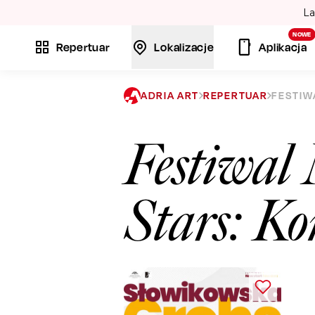
La
NOWE
Repertuar
Lokalizacje
Aplikacja
ADRIA ART
REPERTUAR
FESTIW
Festiwal
Stars: K