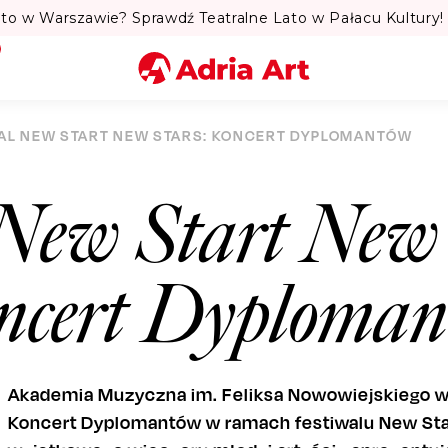
to w Warszawie? Sprawdź Teatralne Lato w Pałacu Kultury! 
Miasto
AL NEW START NEW STARS: KONCERT DYPLOMANTÓW
Kategoria
 New Start New
Szukaj
oncert Dyploma
Akademia Muzyczna im. Feliksa Nowowiejskiego w
Koncert Dyplomantów w ramach festiwalu New Star