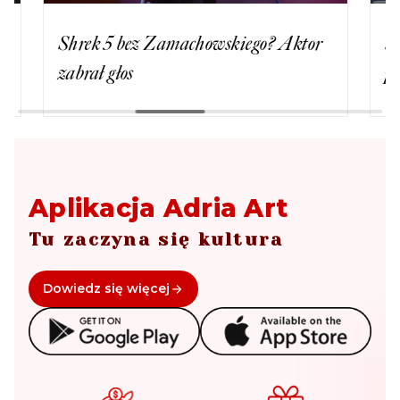
Shrek 5 bez Zamachowskiego? Aktor
Sadow
zabrał głos
pracy 
Aplikacja Adria Art
Tu zaczyna się kultura
Dowiedz się więcej