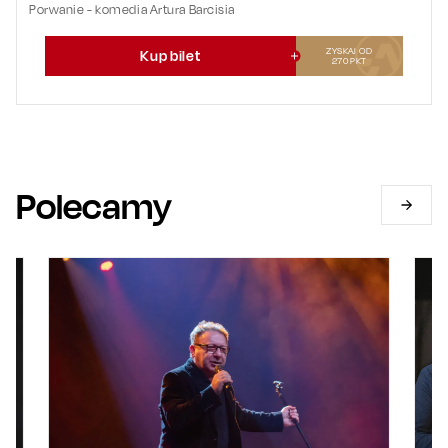
Porwanie - komedia Artura Barcisia
ZYSKAJ OD
Kup bilet
270
PKT
Polecamy