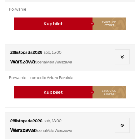
Porwanie
ZYSKAJ OD
Kup bilet
477
PKT
28
listopada
2026
sob.
,
15:00
Warszawa
Scena Mała Warszawa
Porwanie - komedia Artura Barcisia
ZYSKAJ OD
Kup bilet
345
PKT
28
listopada
2026
sob.
,
18:00
Warszawa
Scena Mała Warszawa