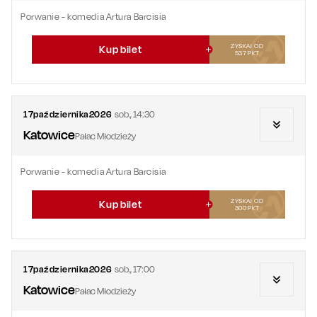
Porwanie - komedia Artura Barcisia
ZYSKAJ OD
Kup bilet
537
PKT
17
października
2026
sob.
,
14:30
Katowice
Pałac Młodzieży
Porwanie - komedia Artura Barcisia
ZYSKAJ OD
Kup bilet
300
PKT
17
października
2026
sob.
,
17:00
Katowice
Pałac Młodzieży