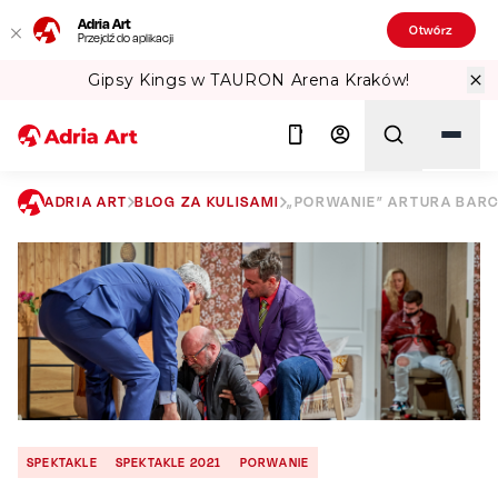
Adria Art
Otwórz
Przejdź do aplikacji
Gipsy Kings w TAURON Arena Kraków!
ADRIA ART
BLOG ZA KULISAMI
„PORWANIE” ARTURA BARC
Szukaj
SPEKTAKLE
SPEKTAKLE 2021
PORWANIE