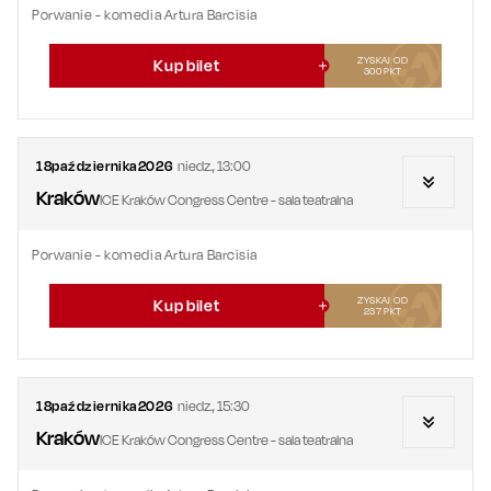
Porwanie - komedia Artura Barcisia
ZYSKAJ OD
Kup bilet
300
PKT
18
października
2026
niedz.
,
13:00
Kraków
ICE Kraków Congress Centre - sala teatralna
Porwanie - komedia Artura Barcisia
ZYSKAJ OD
Kup bilet
237
PKT
18
października
2026
niedz.
,
15:30
Kraków
ICE Kraków Congress Centre - sala teatralna