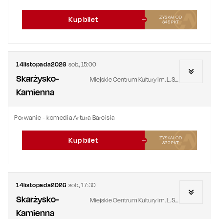
ZYSKAJ OD
Kup bilet
345
PKT
14
listopada
2026
sob.
,
15:00
Skarżysko-
Miejskie Centrum Kultury im. L. Staffa
Kamienna
Porwanie - komedia Artura Barcisia
ZYSKAJ OD
Kup bilet
360
PKT
14
listopada
2026
sob.
,
17:30
Skarżysko-
Miejskie Centrum Kultury im. L. Staffa
Kamienna