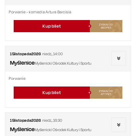
Porwanie - komedia Artura Barcisia
ZYSKAJ OD
Kup bilet
360
PKT
15
listopada
2026
niedz.
,
14:00
Myślenice
Myślenicki Ośrodek Kultury i Sportu
Porwanie
ZYSKAJ OD
Kup bilet
477
PKT
15
listopada
2026
niedz.
,
16:30
Myślenice
Myślenicki Ośrodek Kultury i Sportu