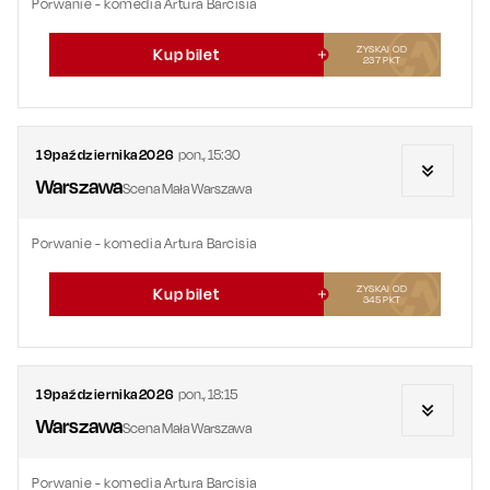
Porwanie - komedia Artura Barcisia
ZYSKAJ OD
Kup bilet
237
PKT
19
października
2026
pon.
,
15:30
Warszawa
Scena Mała Warszawa
Porwanie - komedia Artura Barcisia
ZYSKAJ OD
Kup bilet
345
PKT
19
października
2026
pon.
,
18:15
Warszawa
Scena Mała Warszawa
Porwanie - komedia Artura Barcisia