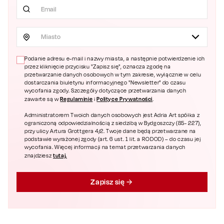
Miasto
Podanie adresu e-mail i nazwy miasta, a następnie potwierdzenie ich
przez kliknięcie przycisku "Zapisz się", oznacza zgodę na
przetwarzanie danych osobowych w tym zakresie, wyłącznie w celu
dostarczania biuletynu informacyjnego "Newsletter" do czasu
wycofania zgody. Szczegóły dotyczące przetwarzania danych
Regulaminie
Polityce Prywatności
zawarte są w
i
.
Administratorem Twoich danych osobowych jest Adria Art spółka z
ograniczoną odpowiedzialnością z siedzibą w Bydgoszczy (85- 227),
przy ulicy Artura Grottgera 4/2. Twoje dane będą przetwarzane na
podstawie wyrażonej zgody (art. 6 ust. 1 lit. a RODOD) – do czasu jej
wycofania. Więcej informacji na temat przetwarzania danych
tutaj.
znajdziesz
Zapisz się