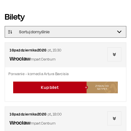
Bilety
Sortuj domyślnie
16
października
2026
pt.
,
15:30
Wrocław
Impart Centrum
Porwanie - komedia Artura Barcisia
ZYSKAJ OD
Kup bilet
537
PKT
16
października
2026
pt.
,
18:00
Wrocław
Impart Centrum