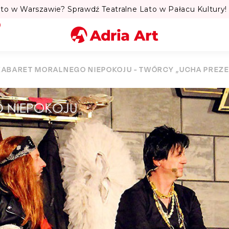
to w Warszawie? Sprawdź Teatralne Lato w Pałacu Kultury! 
Miasto
KABARET MORALNEGO NIEPOKOJU - TWÓRCY „UCHA PREZES
Kategoria
Szukaj