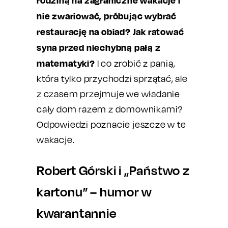
rodziną na zagraniczne wakacje i
nie zwariować, próbując wybrać
restaurację na obiad? Jak ratować
syna przed niechybną pałą z
matematyki?
I co zrobić z panią,
która tylko przychodzi sprzątać, ale
z czasem przejmuje we władanie
cały dom razem z domownikami?
Odpowiedzi poznacie jeszcze w te
wakacje.
Robert Górski i „Państwo z
kartonu” – humor w
kwarantannie