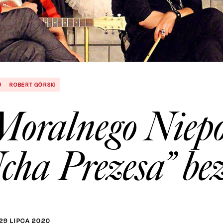
U
ROBERT GÓRSKI
Moralnego Niepo
cha Prezesa” bez
29
LIPCA
2020