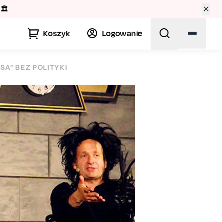
🏛️
Koszyk
Logowanie
A” BEZ POLITYKI