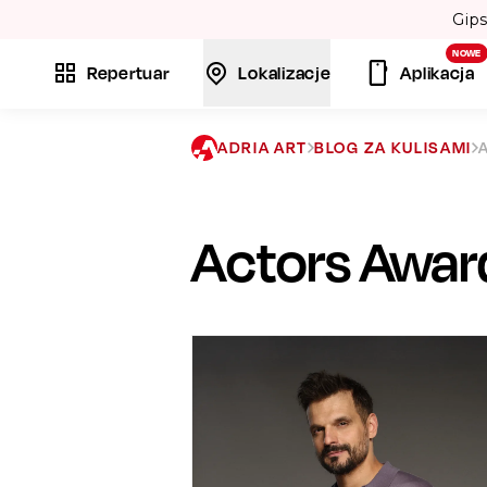
 Twórcy przebojów: „Bamboléo” i „Volare”. 💃
NOWE
Repertuar
Lokalizacje
Aplikacja
ADRIA ART
BLOG ZA KULISAMI
Actors Awar