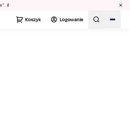
Lato w Warszawie? Spr
Koszyk
Logowanie