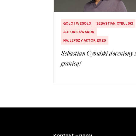
GOŁO I WESOŁO
SEBASTIAN CYBULSKI
ACTORS AWARDS
NAJLEPSZY AKTOR 2025
Sebastian Cybulski doceniony 
granicą!
Kontakt z nami