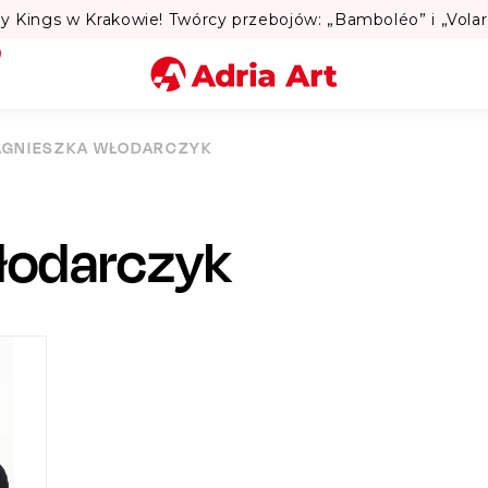
Lato w Warsz
Miasto
AGNIESZKA WŁODARCZYK
Kategoria
łodarczyk
Szukaj