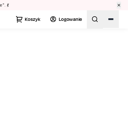
awie? Sprawdź Teatralne Lato w Pałacu Kultury! 🏛️
Koszyk
Logowanie