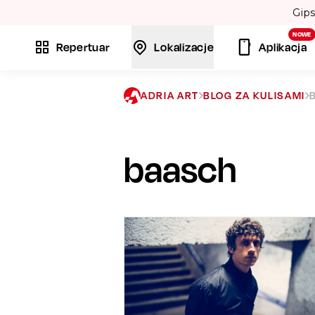
bojów: „Bamboléo” i „Volare”. 💃
NOWE
Repertuar
Lokalizacje
Aplikacja
ADRIA ART
BLOG ZA KULISAMI
baasch