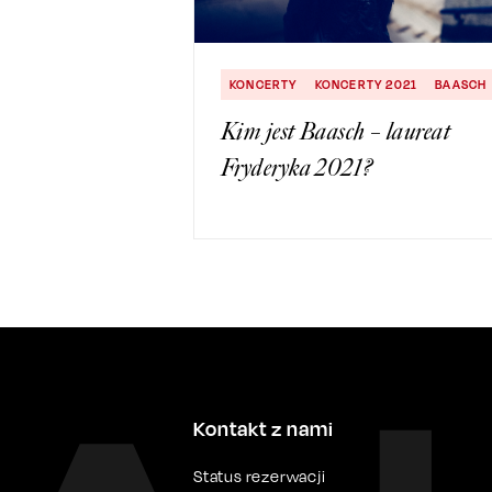
KONCERTY
KONCERTY 2021
BAASCH
Kim jest Baasch – laureat
Fryderyka 2021?
Kontakt z nami
Status rezerwacji