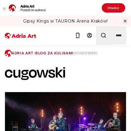
Adria Art
Otwórz
Przejdź do aplikacji
ów!
Sprawdź Teatralne Lato w PKiN! 
ADRIA ART
BLOG ZA KULISAMI
CUGOWSKI
cugowski
Szukaj