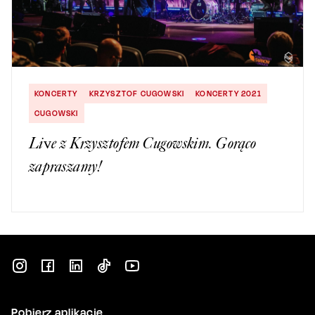
KONCERTY
KRZYSZTOF CUGOWSKI
KONCERTY 2021
CUGOWSKI
Live z Krzysztofem Cugowskim. Gorąco
zapraszamy!
Pobierz aplikację