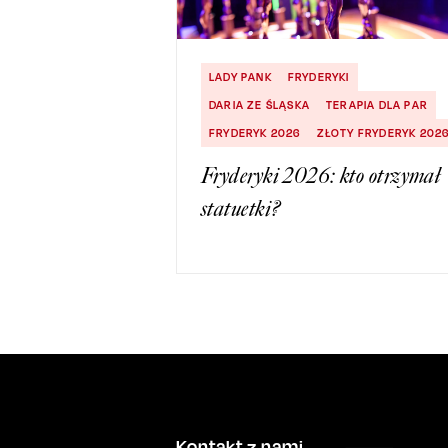
LADY PANK
FRYDERYKI
DARIA ZE ŚLĄSKA
TERAPIA DLA PAR
FRYDERYK 2026
ZŁOTY FRYDERYK 202
Fryderyki 2026: kto otrzymał
statuetki?
Kontakt z nami