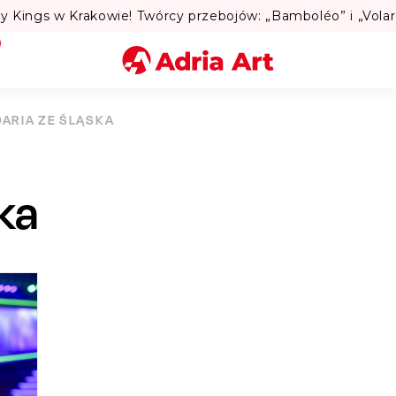
Lato
Miasto
DARIA ZE ŚLĄSKA
Kategoria
ska
Szukaj