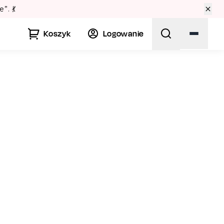
 w Warszawie? Sprawdź Teatralne Lato w Pałacu Kultury! 🏛️
Koszyk
Logowanie