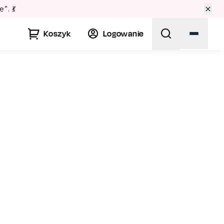
Lato w Warszawie? Sprawdź Teatralne Lato w P
Koszyk
Logowanie