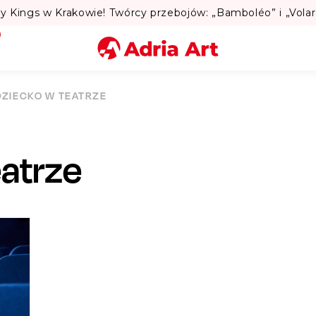
Miasto
DZIECKO W TEATRZE
Kategoria
eatrze
Szukaj