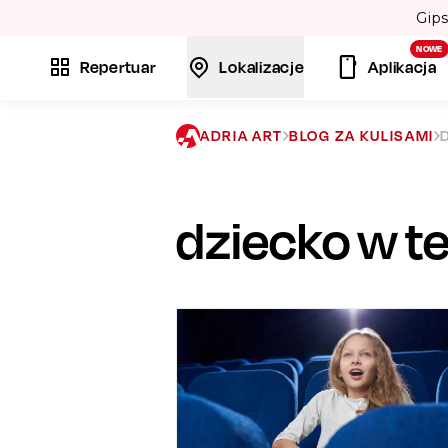
boléo” i „Volare”. 💃
NOWE
Repertuar
Lokalizacje
Aplikacja
ADRIA ART
BLOG ZA KULISAMI
dziecko w t