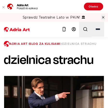
Adria Art
Otwórz
Przejdź do aplikacji
Sprawdź Teatralne Lato w PKiN! 🏛️
ADRIA ART
BLOG ZA KULISAMI
DZIELNICA STRACHU
dzielnica strachu
Szukaj