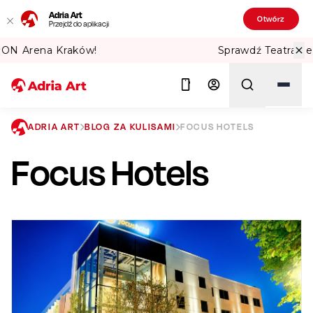
Adria Art
Otwórz
Przejdź do aplikacji
Sprawdź Teatralne Lato w PKiN! 🏛️
ADRIA ART
BLOG ZA KULISAMI
FOCUS HOTELS
Focus Hotels
Szukaj