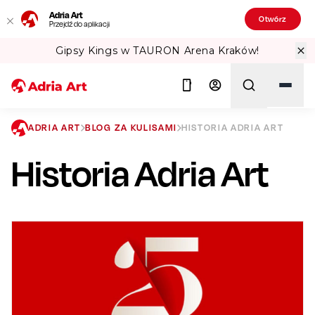
Adria Art
Otwórz
Przejdź do aplikacji
ena Kraków!
Sprawdź Teatralne Lato w
ADRIA ART
BLOG ZA KULISAMI
HISTORIA ADRIA ART
Historia Adria Art
Szukaj