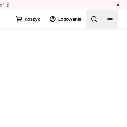
prawdź Teatralne Lato w Pałacu Kultury! 🏛️
Koszyk
Logowanie