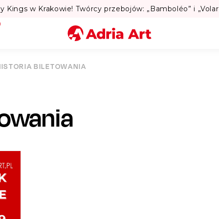
Lato w Warszawie? S
Miasto
HISTORIA BILETOWANIA
Kategoria
etowania
Szukaj