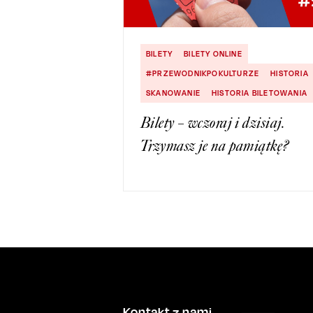
BILETY
BILETY ONLINE
#PRZEWODNIKPOKULTURZE
HISTORIA
SKANOWANIE
HISTORIA BILETOWANIA
Bilety – wczoraj i dzisiaj.
Trzymasz je na pamiątkę?
Kontakt z nami