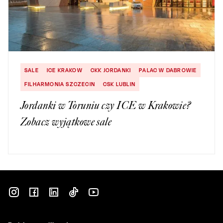
SALE
ICE KRAKOW
CKK JORDANKI
PALAC W DABROWIE
FILHARMONIA SZCZECIN
CSK LUBLIN
Jordanki w Toruniu czy ICE w Krakowie?
Zobacz wyjątkowe sale