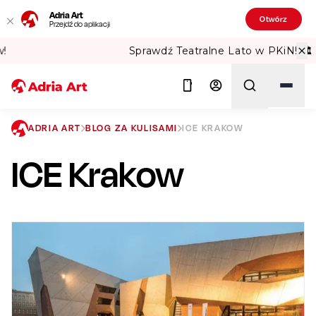
Adria Art
Otwórz
Przejdź do aplikacji
Sprawdź Teatralne Lato w PKiN! 🏛️
ADRIA ART
BLOG ZA KULISAMI
ICE KRAKOW
ICE Krakow
Szukaj