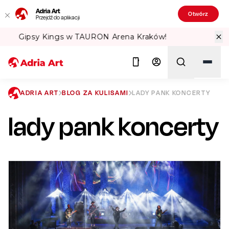
Adria Art
Otwórz
Przejdź do aplikacji
Sprawdź Teatralne Lato w PKiN! 🏛️
ADRIA ART
BLOG ZA KULISAMI
LADY PANK KONCERTY
lady pank koncerty
Szukaj