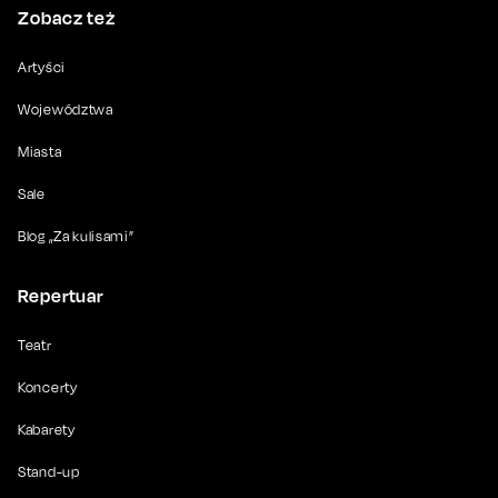
Zobacz też
Artyści
Województwa
Miasta
Sale
Blog „Za kulisami”
Repertuar
Teatr
Koncerty
Kabarety
Stand-up